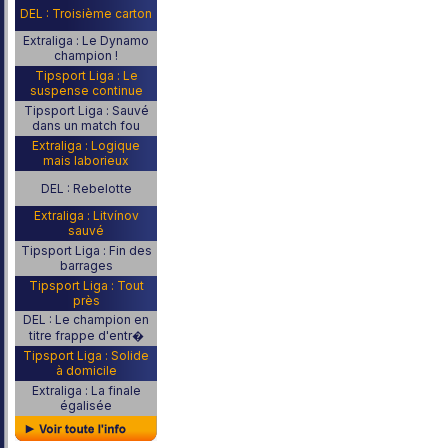
DEL : Troisième carton
Extraliga : Le Dynamo
champion !
Tipsport Liga : Le
suspense continue
Tipsport Liga : Sauvé
dans un match fou
Extraliga : Logique
mais laborieux
DEL : Rebelotte
Extraliga : Litvínov
sauvé
Tipsport Liga : Fin des
barrages
Tipsport Liga : Tout
près
DEL : Le champion en
titre frappe d'entr�
Tipsport Liga : Solide
à domicile
Extraliga : La finale
égalisée