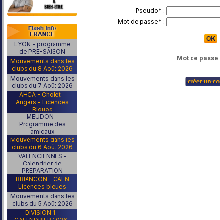
Pseudo* :
Mot de passe* :
LYON - programme
de PRE-SAISON
Mot de passe 
Mouvements dans les
clubs du 8 Août 2026
...Bitte 
Mouvements dans les
clubs du 7 Août 2026
AHCA - Cholet -
Angers - Licences
Bleues
MEUDON -
Programme des
amicaux
Mouvements dans les
clubs du 6 Août 2026
VALENCIENNES -
Calendrier de
PREPARATION
BRIANCON - CAEN
Licences bleues
Mouvements dans les
clubs du 5 Août 2026
DIVISION 1 -
CALENDRIER 2026-