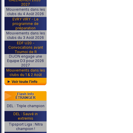
2027
Mouvements dans les
clubs du 4 Août 2026
EVRY VIRY - Le
programme de
préparation
Mouvements dans les
clubs du 3 Août 2026
EDF U20 -
Convocations avant
Tournoi de R
DIJON engage une
Equipe D3 pour 2026
2027
Mouvements dans les
clubs du 1 & 2 Août
DEL : Triple champion
DEL : Sauvé in
extremis
Tipsport Liga : Nitra
champion !