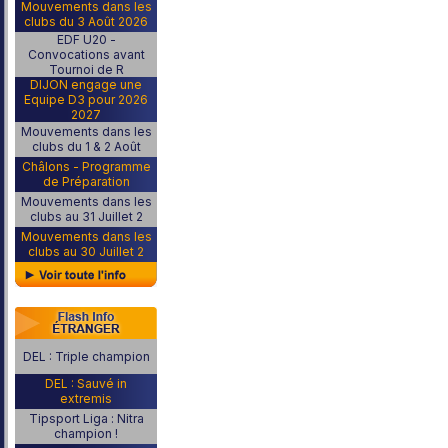
Mouvements dans les
clubs du 3 Août 2026
EDF U20 -
Convocations avant
Tournoi de R
DIJON engage une
Equipe D3 pour 2026
2027
Mouvements dans les
clubs du 1 & 2 Août
Châlons - Programme
de Préparation
Mouvements dans les
clubs au 31 Juillet 2
Mouvements dans les
clubs au 30 Juillet 2
DEL : Triple champion
DEL : Sauvé in
extremis
Tipsport Liga : Nitra
champion !