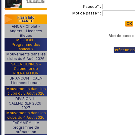
Pseudo* :
Mot de passe* :
AHCA - Cholet -
Angers - Licences
Bleues
Mot de passe 
MEUDON -
Programme des
amicaux
Mouvements dans les
clubs du 6 Août 2026
VALENCIENNES -
Calendrier de
PREPARATION
BRIANCON - CAEN
Licences bleues
Mouvements dans les
clubs du 5 Août 2026
DIVISION 1 -
CALENDRIER 2026-
2027
Mouvements dans les
clubs du 4 Août 2026
EVRY VIRY - Le
programme de
préparation