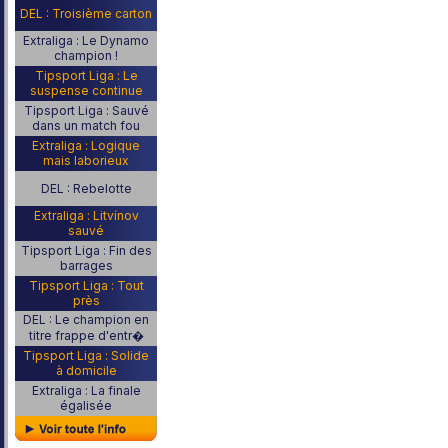
DEL : Troisième carton
Extraliga : Le Dynamo
champion !
Tipsport Liga : Le
suspense continue
Tipsport Liga : Sauvé
dans un match fou
Extraliga : Logique
mais laborieux
DEL : Rebelotte
Extraliga : Litvínov
sauvé
Tipsport Liga : Fin des
barrages
Tipsport Liga : Tout
près
DEL : Le champion en
titre frappe d'entr�
Tipsport Liga : Solide
à domicile
Extraliga : La finale
égalisée