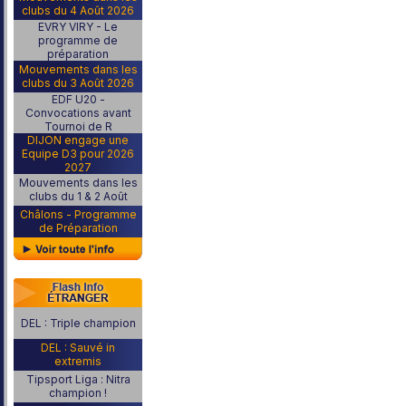
clubs du 4 Août 2026
EVRY VIRY - Le
programme de
préparation
Mouvements dans les
clubs du 3 Août 2026
EDF U20 -
Convocations avant
Tournoi de R
DIJON engage une
Equipe D3 pour 2026
2027
Mouvements dans les
clubs du 1 & 2 Août
Châlons - Programme
de Préparation
DEL : Triple champion
DEL : Sauvé in
extremis
Tipsport Liga : Nitra
champion !