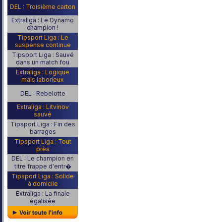
DEL : Troisième carton
Extraliga : Le Dynamo
champion !
Tipsport Liga : Le
suspense continue
Tipsport Liga : Sauvé
dans un match fou
Extraliga : Logique
mais laborieux
DEL : Rebelotte
Extraliga : Litvínov
sauvé
Tipsport Liga : Fin des
barrages
Tipsport Liga : Tout
près
DEL : Le champion en
titre frappe d'entr�
Tipsport Liga : Solide
à domicile
Extraliga : La finale
égalisée