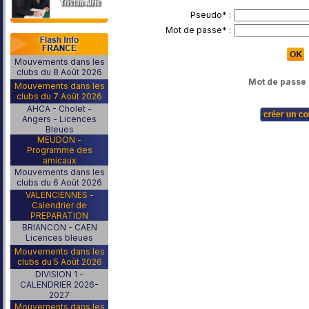
Pseudo* :
Mot de passe* :
Mouvements dans les
clubs du 8 Août 2026
Mot de passe 
Mouvements dans les
clubs du 7 Août 2026
AHCA - Cholet -
Angers - Licences
Bleues
MEUDON -
Programme des
amicaux
Mouvements dans les
clubs du 6 Août 2026
VALENCIENNES -
Calendrier de
PREPARATION
BRIANCON - CAEN
Licences bleues
Mouvements dans les
clubs du 5 Août 2026
DIVISION 1 -
CALENDRIER 2026-
2027
Mouvements dans les