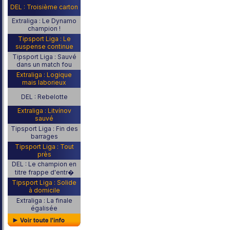
DEL : Troisième carton
Extraliga : Le Dynamo
champion !
Tipsport Liga : Le
suspense continue
Tipsport Liga : Sauvé
dans un match fou
Extraliga : Logique
mais laborieux
DEL : Rebelotte
Extraliga : Litvínov
sauvé
Tipsport Liga : Fin des
barrages
Tipsport Liga : Tout
près
DEL : Le champion en
titre frappe d'entr�
Tipsport Liga : Solide
à domicile
Extraliga : La finale
égalisée