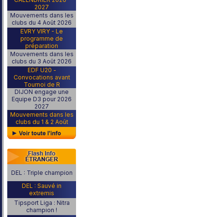
2027
Mouvements dans les
clubs du 4 Août 2026
EVRY VIRY - Le
programme de
préparation
Mouvements dans les
clubs du 3 Août 2026
EDF U20 -
Convocations avant
Tournoi de R
DIJON engage une
Equipe D3 pour 2026
2027
Mouvements dans les
clubs du 1 & 2 Août
DEL : Triple champion
DEL : Sauvé in
extremis
Tipsport Liga : Nitra
champion !