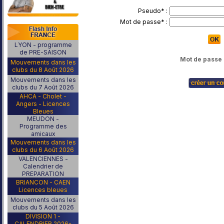
Pseudo* :
Mot de passe* :
LYON - programme
de PRE-SAISON
Mot de passe 
Mouvements dans les
clubs du 8 Août 2026
Mouvements dans les
clubs du 7 Août 2026
AHCA - Cholet -
Angers - Licences
Bleues
MEUDON -
Programme des
amicaux
Mouvements dans les
clubs du 6 Août 2026
VALENCIENNES -
Calendrier de
PREPARATION
BRIANCON - CAEN
Licences bleues
Mouvements dans les
clubs du 5 Août 2026
DIVISION 1 -
CALENDRIER 2026-