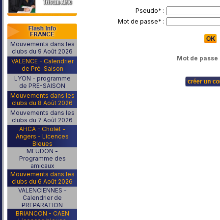
Pseudo* :
Mot de passe* :
Mouvements dans les
clubs du 9 Août 2026
Mot de passe 
VALENCE - Calendrier
de Pré-Saison
LYON - programme
de PRE-SAISON
Mouvements dans les
clubs du 8 Août 2026
Mouvements dans les
clubs du 7 Août 2026
AHCA - Cholet -
Angers - Licences
Bleues
MEUDON -
Programme des
amicaux
Mouvements dans les
clubs du 6 Août 2026
VALENCIENNES -
Calendrier de
PREPARATION
BRIANCON - CAEN