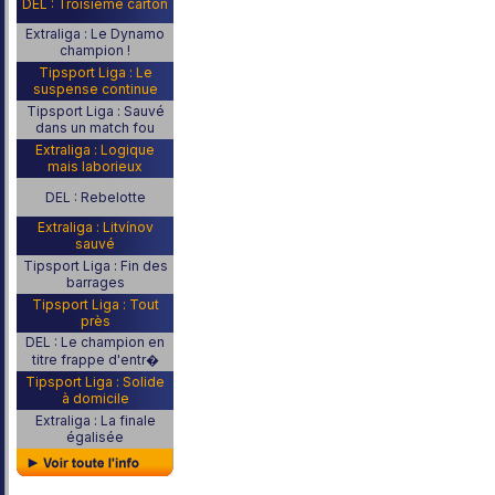
DEL : Troisième carton
Extraliga : Le Dynamo
champion !
Tipsport Liga : Le
suspense continue
Tipsport Liga : Sauvé
dans un match fou
Extraliga : Logique
mais laborieux
DEL : Rebelotte
Extraliga : Litvínov
sauvé
Tipsport Liga : Fin des
barrages
Tipsport Liga : Tout
près
DEL : Le champion en
titre frappe d'entr�
Tipsport Liga : Solide
à domicile
Extraliga : La finale
égalisée