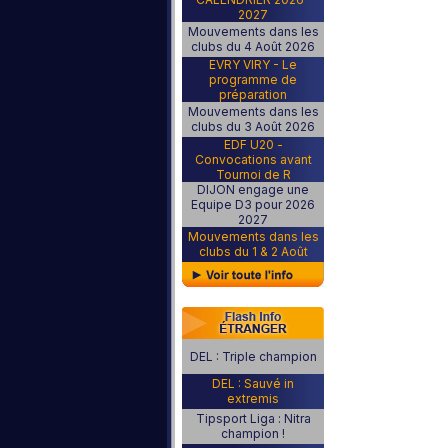
2027
Mouvements dans les
clubs du 4 Août 2026
EVRY VIRY - Le
programme de
préparation
Mouvements dans les
clubs du 3 Août 2026
EDF U20 -
Convocations avant
Tournoi de R
DIJON engage une
Equipe D3 pour 2026
2027
Mouvements dans les
clubs du 1 & 2 Août
DEL : Triple champion
DEL : Sauvé in
extremis
Tipsport Liga : Nitra
champion !