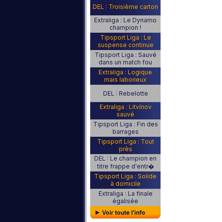
DEL : Troisième carton
Extraliga : Le Dynamo
champion !
Tipsport Liga : Le
suspense continue
Tipsport Liga : Sauvé
dans un match fou
Extraliga : Logique
mais laborieux
DEL : Rebelotte
Extraliga : Litvínov
sauvé
Tipsport Liga : Fin des
barrages
Tipsport Liga : Tout
près
DEL : Le champion en
titre frappe d'entr�
Tipsport Liga : Solide
à domicile
Extraliga : La finale
égalisée