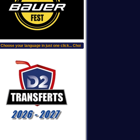
hoose your language in just one click... Choisissez votre langue, clic plus haut.