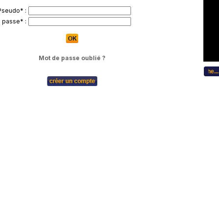
Pseudo* :
 passe* :
Mot de passe oublié ?
...Bitte w�hlen Sie Ihre Sprache... C