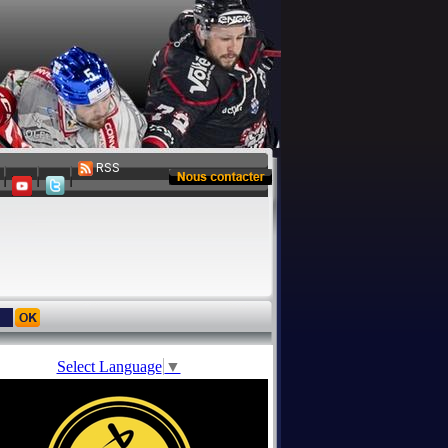
RSS
Select Language
▼