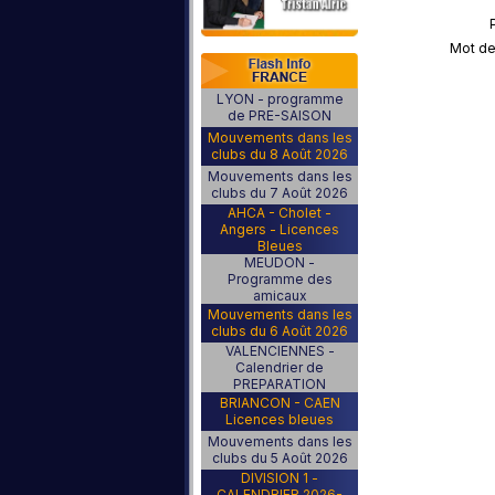
Mot de
LYON - programme
de PRE-SAISON
Mouvements dans les
clubs du 8 Août 2026
Mouvements dans les
clubs du 7 Août 2026
AHCA - Cholet -
Angers - Licences
Bleues
MEUDON -
Programme des
amicaux
Mouvements dans les
clubs du 6 Août 2026
VALENCIENNES -
Calendrier de
PREPARATION
BRIANCON - CAEN
Licences bleues
Mouvements dans les
clubs du 5 Août 2026
DIVISION 1 -
CALENDRIER 2026-