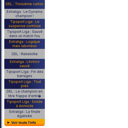
DEL : Troisième carton
Extraliga : Le Dynamo
champion !
Tipsport Liga : Le
suspense continue
Tipsport Liga : Sauvé
dans un match fou
Extraliga : Logique
mais laborieux
DEL : Rebelotte
Extraliga : Litvínov
sauvé
Tipsport Liga : Fin des
barrages
Tipsport Liga : Tout
près
DEL : Le champion en
titre frappe d'entr�
Tipsport Liga : Solide
à domicile
Extraliga : La finale
égalisée