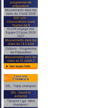
programme de
préparation
Mouvements dans les
clubs du 3 Août 2026
EDF U20 -
Convocations avant
Tournoi de R
DIJON engage une
Equipe D3 pour 2026
2027
Mouvements dans les
clubs du 1 & 2 Août
Châlons - Programme
de Préparation
Mouvements dans les
clubs au 31 Juillet 2
DEL : Triple champion
DEL : Sauvé in
extremis
Tipsport Liga : Nitra
champion !