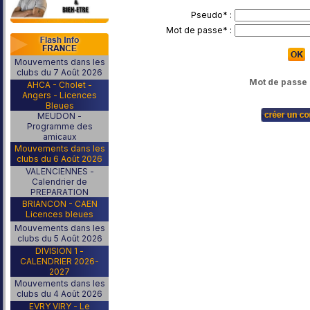
Pseudo* :
Mot de passe* :
Mouvements dans les
clubs du 7 Août 2026
Mot de passe 
AHCA - Cholet -
Angers - Licences
Bleues
MEUDON -
Programme des
amicaux
Mouvements dans les
clubs du 6 Août 2026
VALENCIENNES -
Calendrier de
PREPARATION
BRIANCON - CAEN
Licences bleues
Mouvements dans les
clubs du 5 Août 2026
DIVISION 1 -
CALENDRIER 2026-
2027
Mouvements dans les
clubs du 4 Août 2026
EVRY VIRY - Le