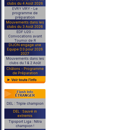
clubs du 4 Août 2026
EVRY VIRY - Le
programme de
préparation
Mouvements dans les
clubs du 3 Août 2026
EDF U20 -
Convocations avant
Tournoi de R
DIJON engage une
Equipe D3 pour 2026
2027
Mouvements dans les
clubs du 1 & 2 Août
Châlons - Programme
de Préparation
DEL : Triple champion
DEL : Sauvé in
extremis
Tipsport Liga : Nitra
champion !