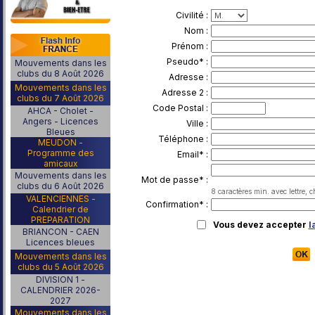
Civilité :
Nom :
Prénom :
Pseudo* :
Mouvements dans les
clubs du 8 Août 2026
Adresse :
Mouvements dans les
Adresse 2 :
clubs du 7 Août 2026
...Bitt
Code Postal :
AHCA - Cholet -
Angers - Licences
Ville :
Bleues
Téléphone :
MEUDON -
Programme des
Email* :
amicaux
Mouvements dans les
Mot de passe* :
clubs du 6 Août 2026
8 caractères min. avec lettre, c
VALENCIENNES -
Confirmation* :
Calendrier de
PREPARATION
Vous devez accepter
l
BRIANCON - CAEN
Licences bleues
Mouvements dans les
clubs du 5 Août 2026
DIVISION 1 -
CALENDRIER 2026-
2027
Mouvements dans les