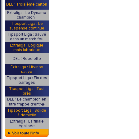
DEL : Troisième carton
Extraliga : Le Dynamo
champion !
Tipsport Liga : Le
suspense continue
Tipsport Liga : Sauvé
dans un match fou
Extraliga : Logique
mais laborieux
DEL : Rebelotte
Extraliga : Litvínov
sauvé
Tipsport Liga : Fin des
barrages
Tipsport Liga : Tout
près
DEL : Le champion en
titre frappe d'entr�
Tipsport Liga : Solide
à domicile
Extraliga : La finale
égalisée