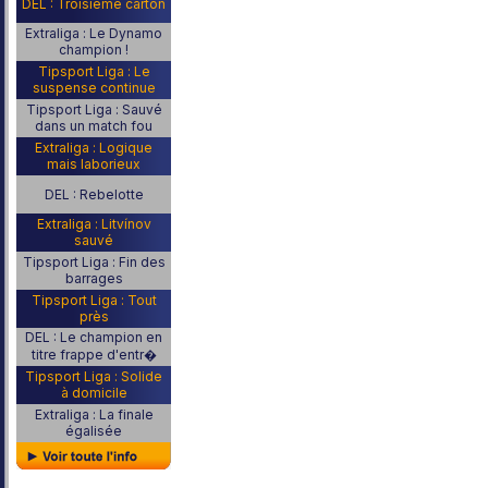
DEL : Troisième carton
Extraliga : Le Dynamo
champion !
Tipsport Liga : Le
suspense continue
Tipsport Liga : Sauvé
dans un match fou
Extraliga : Logique
mais laborieux
DEL : Rebelotte
Extraliga : Litvínov
sauvé
Tipsport Liga : Fin des
barrages
Tipsport Liga : Tout
près
DEL : Le champion en
titre frappe d'entr�
Tipsport Liga : Solide
à domicile
Extraliga : La finale
égalisée