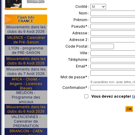
Civilité :
Nom :
Prénom :
Pseudo* :
Mouvements dans les
clubs du 9 Août 2026
Adresse :
VALENCE - Calendrier
Adresse 2 :
de Pré-Saison
Code Postal :
LYON - programme
de PRE-SAISON
Ville :
Mouvements dans les
Téléphone :
clubs du 8 Août 2026
Email* :
Mouvements dans les
clubs du 7 Août 2026
Mot de passe* :
AHCA - Cholet -
8 caractères min. avec lettre, c
Angers - Licences
Confirmation* :
Bleues
MEUDON -
Vous devez accepter
l
Programme des
amicaux
Mouvements dans les
clubs du 6 Août 2026
VALENCIENNES -
Calendrier de
PREPARATION
BRIANCON - CAEN