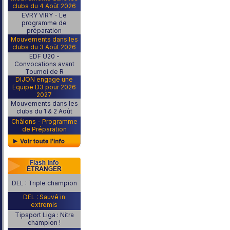
clubs du 4 Août 2026
EVRY VIRY - Le
programme de
préparation
Mouvements dans les
clubs du 3 Août 2026
EDF U20 -
Convocations avant
Tournoi de R
DIJON engage une
Equipe D3 pour 2026
2027
Mouvements dans les
clubs du 1 & 2 Août
Châlons - Programme
de Préparation
DEL : Triple champion
DEL : Sauvé in
extremis
Tipsport Liga : Nitra
champion !