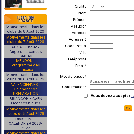
Civilité :
Nom :
Prénom :
Pseudo* :
Mouvements dans les
clubs du 8 Août 2026
Adresse :
Mouvements dans les
Adresse 2 :
clubs du 7 Août 2026
Code Postal :
AHCA - Cholet -
Angers - Licences
Ville :
Bleues
Téléphone :
MEUDON -
Programme des
Email* :
amicaux
Mouvements dans les
Mot de passe* :
clubs du 6 Août 2026
8 caractères min. avec lettre, c
VALENCIENNES -
Confirmation* :
Calendrier de
PREPARATION
Vous devez accepter
l
BRIANCON - CAEN
Licences bleues
Mouvements dans les
clubs du 5 Août 2026
DIVISION 1 -
CALENDRIER 2026-
2027
Mouvements dans les