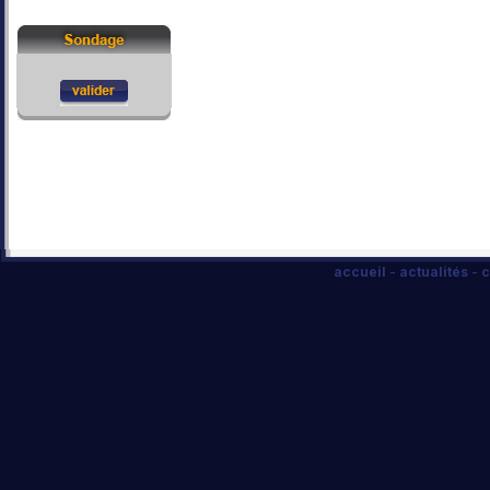
accueil
-
actualités
-
c