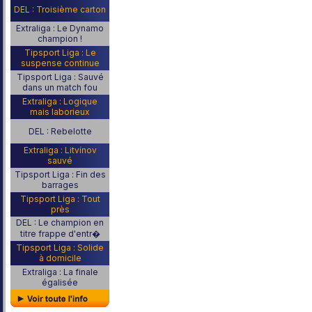
DEL : Troisième carton
Extraliga : Le Dynamo
champion !
Tipsport Liga : Le
suspense continue
Tipsport Liga : Sauvé
dans un match fou
Extraliga : Logique
mais laborieux
DEL : Rebelotte
Extraliga : Litvínov
sauvé
Tipsport Liga : Fin des
barrages
Tipsport Liga : Tout
près
DEL : Le champion en
titre frappe d'entr�
Tipsport Liga : Solide
à domicile
Extraliga : La finale
égalisée