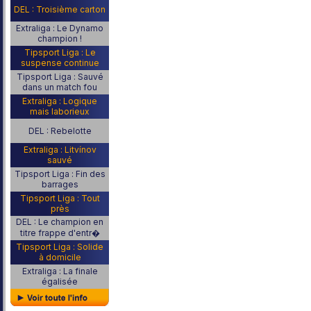
DEL : Troisième carton
Extraliga : Le Dynamo
champion !
Tipsport Liga : Le
suspense continue
Tipsport Liga : Sauvé
dans un match fou
Extraliga : Logique
mais laborieux
DEL : Rebelotte
Extraliga : Litvínov
sauvé
Tipsport Liga : Fin des
barrages
Tipsport Liga : Tout
près
DEL : Le champion en
titre frappe d'entr�
Tipsport Liga : Solide
à domicile
Extraliga : La finale
égalisée