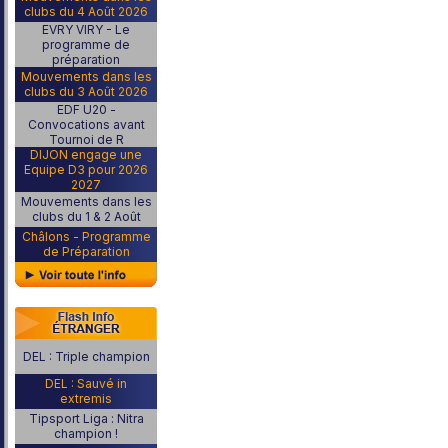
clubs du 4 Août 2026
EVRY VIRY - Le
programme de
préparation
Mouvements dans les
clubs du 3 Août 2026
EDF U20 -
Convocations avant
Tournoi de R
DIJON engage une
Equipe D3 pour 2026
2027
Mouvements dans les
clubs du 1 & 2 Août
Châlons - Programme
de Préparation
DEL : Triple champion
DEL : Sauvé in
extremis
Tipsport Liga : Nitra
champion !