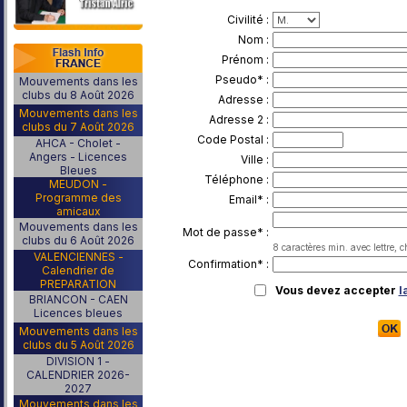
Civilité :
Nom :
Prénom :
Pseudo* :
Mouvements dans les
clubs du 8 Août 2026
Adresse :
Mouvements dans les
Adresse 2 :
clubs du 7 Août 2026
Code Postal :
AHCA - Cholet -
Angers - Licences
Ville :
Bleues
Téléphone :
MEUDON -
Programme des
Email* :
amicaux
Mouvements dans les
Mot de passe* :
clubs du 6 Août 2026
8 caractères min. avec lettre, c
VALENCIENNES -
Confirmation* :
Calendrier de
PREPARATION
Vous devez accepter
l
BRIANCON - CAEN
Licences bleues
Mouvements dans les
clubs du 5 Août 2026
DIVISION 1 -
CALENDRIER 2026-
2027
Mouvements dans les