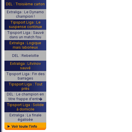
DEL : Troisième carton
Extraliga : Le Dynamo
champion !
Tipsport Liga : Le
suspense continue
Tipsport Liga : Sauvé
dans un match fou
Extraliga : Logique
mais laborieux
DEL : Rebelotte
Extraliga : Litvínov
sauvé
Tipsport Liga : Fin des
barrages
Tipsport Liga : Tout
près
DEL : Le champion en
titre frappe d'entr�
Tipsport Liga : Solide
à domicile
Extraliga : La finale
égalisée