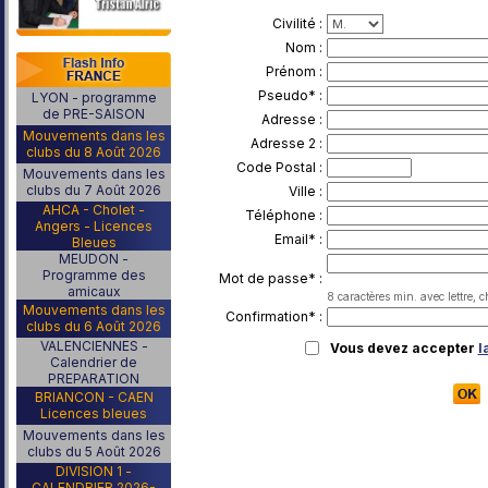
Civilité :
Nom :
Prénom :
Pseudo* :
LYON - programme
de PRE-SAISON
Adresse :
Mouvements dans les
Adresse 2 :
clubs du 8 Août 2026
Code Postal :
Mouvements dans les
clubs du 7 Août 2026
Ville :
AHCA - Cholet -
Téléphone :
Angers - Licences
Email* :
Bleues
MEUDON -
Programme des
Mot de passe* :
amicaux
8 caractères min. avec lettre, c
Mouvements dans les
Confirmation* :
clubs du 6 Août 2026
VALENCIENNES -
Vous devez accepter
l
Calendrier de
PREPARATION
BRIANCON - CAEN
Licences bleues
Mouvements dans les
clubs du 5 Août 2026
DIVISION 1 -
CALENDRIER 2026-