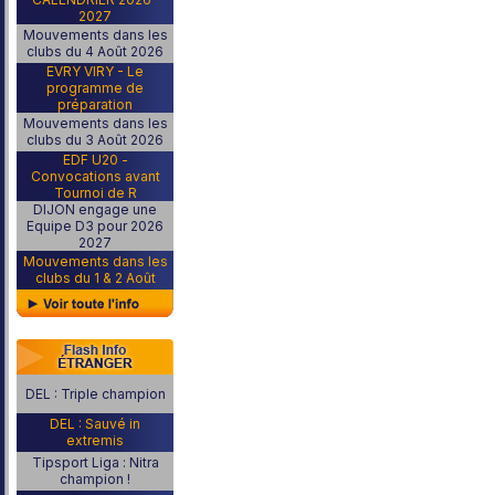
2027
Mouvements dans les
clubs du 4 Août 2026
EVRY VIRY - Le
programme de
préparation
Mouvements dans les
clubs du 3 Août 2026
EDF U20 -
Convocations avant
Tournoi de R
DIJON engage une
Equipe D3 pour 2026
2027
Mouvements dans les
clubs du 1 & 2 Août
DEL : Triple champion
DEL : Sauvé in
extremis
Tipsport Liga : Nitra
champion !