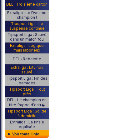
DEL : Troisième carton
Extraliga : Le Dynamo
champion !
Tipsport Liga : Le
suspense continue
Tipsport Liga : Sauvé
dans un match fou
Extraliga : Logique
mais laborieux
DEL : Rebelotte
Extraliga : Litvínov
sauvé
Tipsport Liga : Fin des
barrages
Tipsport Liga : Tout
près
DEL : Le champion en
titre frappe d'entr�
Tipsport Liga : Solide
à domicile
Extraliga : La finale
égalisée