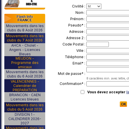
Civilité :
Nom :
Prénom :
Pseudo* :
Mouvements dans les
clubs du 8 Août 2026
Adresse :
Mouvements dans les
Adresse 2 :
clubs du 7 Août 2026
Code Postal :
AHCA - Cholet -
Angers - Licences
Ville :
Bleues
Téléphone :
MEUDON -
Programme des
Email* :
amicaux
Mouvements dans les
Mot de passe* :
clubs du 6 Août 2026
8 caractères min. avec lettre, c
VALENCIENNES -
Confirmation* :
Calendrier de
PREPARATION
Vous devez accepter
l
BRIANCON - CAEN
Licences bleues
Mouvements dans les
clubs du 5 Août 2026
DIVISION 1 -
CALENDRIER 2026-
2027
Mouvements dans les