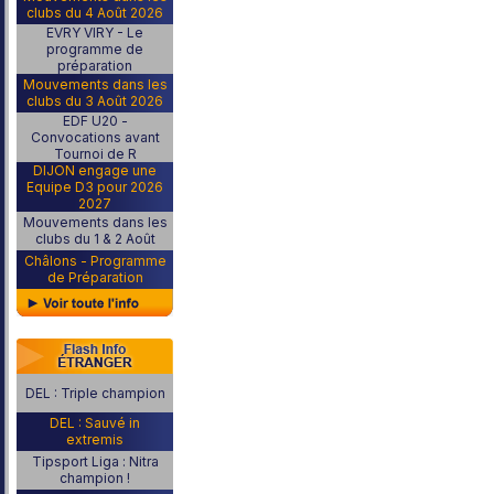
clubs du 4 Août 2026
EVRY VIRY - Le
programme de
préparation
Mouvements dans les
clubs du 3 Août 2026
EDF U20 -
Convocations avant
Tournoi de R
DIJON engage une
Equipe D3 pour 2026
2027
Mouvements dans les
clubs du 1 & 2 Août
Châlons - Programme
de Préparation
DEL : Triple champion
DEL : Sauvé in
extremis
Tipsport Liga : Nitra
champion !