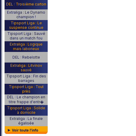
DEL : Troisième carton
Extraliga : Le Dynamo
champion !
Tipsport Liga : Le
suspense continue
Tipsport Liga : Sauvé
dans un match fou
Extraliga : Logique
mais laborieux
DEL : Rebelotte
Extraliga : Litvínov
sauvé
Tipsport Liga : Fin des
barrages
Tipsport Liga : Tout
près
DEL : Le champion en
titre frappe d'entr�
Tipsport Liga : Solide
à domicile
Extraliga : La finale
égalisée