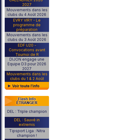
2027
Mouvements dans les
clubs du 4 Août 2026
EVRY VIRY - Le
programme de
préparation
Mouvements dans les
clubs du 3 Août 2026
EDF U20 -
Convocations avant
Tournoi de R
DIJON engage une
Equipe D3 pour 2026
2027
Mouvements dans les
clubs du 1 & 2 Août
DEL : Triple champion
DEL : Sauvé in
extremis
Tipsport Liga : Nitra
champion !