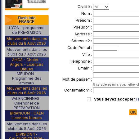
Civilité :
Nom :
Prénom :
Pseudo* :
LYON - programme
de PRE-SAISON
Adresse :
Mouvements dans les
Adresse 2 :
clubs du 8 Août 2026
Code Postal :
Mouvements dans les
clubs du 7 Août 2026
Ville :
AHCA - Cholet -
Téléphone :
Angers - Licences
Email* :
Bleues
MEUDON -
Programme des
Mot de passe* :
amicaux
8 caractères min. avec lettre, c
Mouvements dans les
Confirmation* :
clubs du 6 Août 2026
VALENCIENNES -
Vous devez accepter
l
Calendrier de
PREPARATION
BRIANCON - CAEN
Licences bleues
Mouvements dans les
clubs du 5 Août 2026
DIVISION 1 -
CALENDRIER 2026-