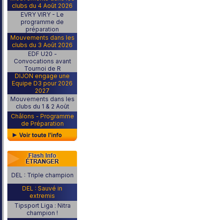
clubs du 4 Août 2026
EVRY VIRY - Le
programme de
préparation
Mouvements dans les
clubs du 3 Août 2026
EDF U20 -
Convocations avant
Tournoi de R
DIJON engage une
Equipe D3 pour 2026
2027
Mouvements dans les
clubs du 1 & 2 Août
Châlons - Programme
de Préparation
DEL : Triple champion
DEL : Sauvé in
extremis
Tipsport Liga : Nitra
champion !