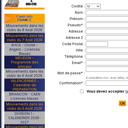
Civilité :
Nom :
Prénom :
Pseudo* :
Mouvements dans les
clubs du 8 Août 2026
Adresse :
Mouvements dans les
Adresse 2 :
clubs du 7 Août 2026
Code Postal :
AHCA - Cholet -
Angers - Licences
Ville :
Bleues
Téléphone :
MEUDON -
Programme des
Email* :
amicaux
Mouvements dans les
Mot de passe* :
clubs du 6 Août 2026
8 caractères min. avec lettre, c
VALENCIENNES -
Confirmation* :
Calendrier de
PREPARATION
Vous devez accepter
l
BRIANCON - CAEN
Licences bleues
Mouvements dans les
clubs du 5 Août 2026
DIVISION 1 -
CALENDRIER 2026-
2027
Mouvements dans les