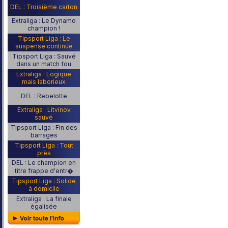
DEL : Troisième carton
Extraliga : Le Dynamo
champion !
Tipsport Liga : Le
suspense continue
Tipsport Liga : Sauvé
dans un match fou
Extraliga : Logique
mais laborieux
DEL : Rebelotte
Extraliga : Litvínov
sauvé
Tipsport Liga : Fin des
barrages
Tipsport Liga : Tout
près
DEL : Le champion en
titre frappe d'entr�
Tipsport Liga : Solide
à domicile
Extraliga : La finale
égalisée