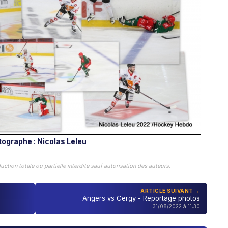
ographe : Nicolas Leleu
n totale ou partielle interdite sauf autorisation des auteurs.
ARTICLE SUIVANT →
Angers vs Cergy - Reportage photos
31/08/2022 à 11:30