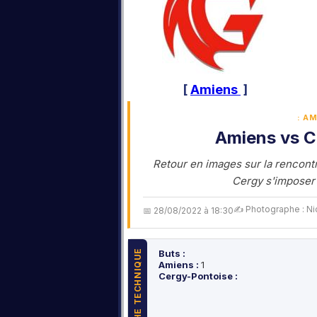
[
Amiens
]
: A
Amiens vs C
Retour en images sur la rencontr
Cergy s'imposer 
✍️ Photographe : Ni
📅 28/08/2022 à 18:30
FICHE TECHNIQUE
Buts :
Amiens :
1
Cergy-Pontoise :