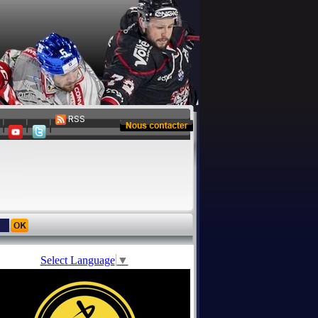
RSS
Select Language
▼