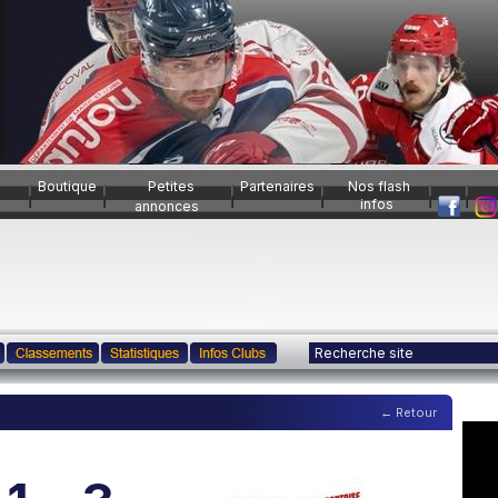
Boutique
Petites
Partenaires
Nos flash
infos
annonces
← Retour