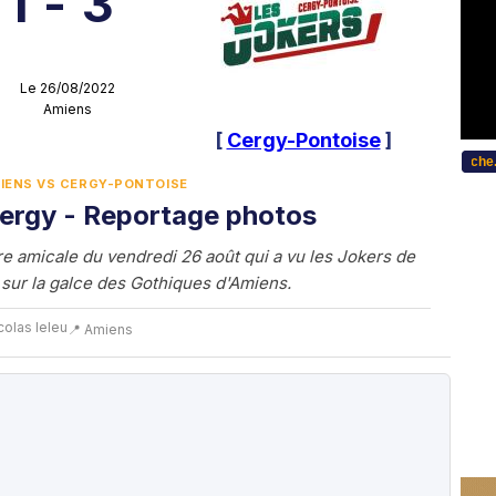
1
-
3
Le 26/08/2022
Amiens
[
Cergy-Pontoise
]
...Bitte wählen Sie Ihre Sprache... 
MIENS VS CERGY-PONTOISE
ergy - Reportage photos
e amicale du vendredi 26 août qui a vu les Jokers de
sur la galce des Gothiques d'Amiens.
colas leleu
📍 Amiens