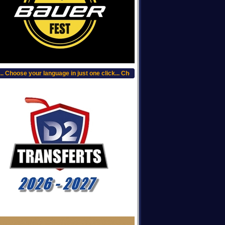
Choose your language in just one click... Choisissez votre langue, clic plus haut