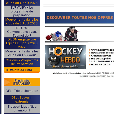
clubs du 4 Août 2026
EVRY VIRY - Le
programme de
préparation
Mouvements dans les
clubs du 3 Août 2026
EDF U20 -
Convocations avant
Tournoi de R
DIJON engage une
Equipe D3 pour 2026
2027
Mouvements dans les
clubs du 1 & 2 Août
Châlons - Programme
de Préparation
DEL : Triple champion
DEL : Sauvé in
extremis
Tipsport Liga : Nitra
champion !