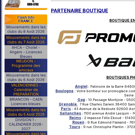
PARTENAIRE BOUTIQUE
BOUTIQUE EN
Mouvements dans les
clubs du 8 Août 2026
Mouvements dans les
clubs du 7 Août 2026
AHCA - Cholet -
Angers - Licences
Bleues
MEUDON -
Programme des
amicaux
Mouvements dans les
BOUTIQUES PH
clubs du 6 Août 2026
VALENCIENNES -
Anglet
:
Patinoire de la Barre 64600
Calendrier de
Boulogne
:
Votre bonheur sur promoglace.com
PREPARATION
Seine
BRIANCON - CAEN
Gap
:
10 Passage Montjoie - 05000
Licences bleues
Grenoble
: 7 Rue Charles Darwin 38400 Sain
Paris
:
43 Avenue de la Redoute 92600 Asniè
Mouvements dans les
Sallanches
:
1100 avenue André Lasquin - 7
clubs du 5 Août 2026
Reims
:
2 impasse Félix Eboué - 51430
DIVISION 1 -
Rouen
:
6 Rue Edmond Flamand - 7610
CALENDRIER 2026-
Tours
:
9 rue Christophe Plantin - 3723
2027
Mouvements dans les