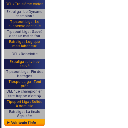
DEL : Troisième carton
Extraliga : Le Dynamo
champion !
Tipsport Liga : Le
suspense continue
Tipsport Liga : Sauvé
dans un match fou
Extraliga : Logique
mais laborieux
DEL : Rebelotte
Extraliga : Litvínov
sauvé
Tipsport Liga : Fin des
barrages
Tipsport Liga : Tout
près
DEL : Le champion en
titre frappe d'entr�
Tipsport Liga : Solide
à domicile
Extraliga : La finale
égalisée