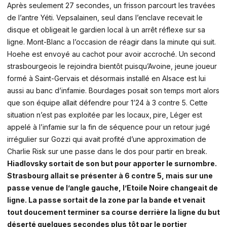
Après seulement 27 secondes, un frisson parcourt les travées
de l’antre Yéti. Vepsalainen, seul dans l’enclave recevait le
disque et obligeait le gardien local à un arrêt réflexe sur sa
ligne. Mont-Blanc a l’occasion de réagir dans la minute qui suit.
Hoehe est envoyé au cachot pour avoir accroché. Un second
strasbourgeois le rejoindra bientôt puisqu’Avoine, jeune joueur
formé à Saint-Gervais et désormais installé en Alsace est lui
aussi au banc d’infamie. Bourdages posait son temps mort alors
que son équipe allait défendre pour 1’24 à 3 contre 5. Cette
situation n’est pas exploitée par les locaux,
pire, Léger est
appelé à l’infamie sur la fin de séquence pour un retour jugé
irrégulier sur Gozzi qui avait profité d’une approximation de
Charlie Risk sur une passe dans le dos pour partir en break.
Hiadlovsky sortait de son but pour apporter le surnombre.
Strasbourg allait se présenter à 6 contre 5, mais sur une
passe venue de l’angle gauche, l’Etoile Noire changeait de
ligne. La passe sortait de la zone par la bande et venait
tout doucement terminer sa course derrière la ligne du but
déserté quelques secondes plus tôt par le portier