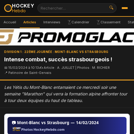
HOCKEY
🔍
Hebdo
Accueil
Articles
Interviews
Calendrier
Classement
Sta
DIVISION 1 : 22ÈME JOURNÉE : MONT-BLANC VS STRASBOURG
Intense combat, succès strasbourgeois !
📅 15/02/2024 à 10:13
✍ Article : A. JUILLET | Photos : M. RICHIER
📍 Patinoire de Saint-Gervais
​Les Yétis du Mont-Blanc entamaient ce mercredi soir une
semaine "Marathon" qui verra la formation alpine affronter tour
à tour deux équipes du haut de tableau.