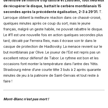
défensive se montre trop laxiste et Lobstein, tout heureux
de récupérer le disque, battait le cerbère montblanais 15
secondes après la précédente égalisation, 2-3 à 29’31.
T.
Larroque obtient la meilleure réaction dans ce chassé-croisé,
quelques minutes après ce coup du sort, mais le jeune
français, malgré un geste habile, ne pouvait rabattre le disque.
Le #11 est une nouvelle fois en action quelques secondes plus
tard, décalé par Ferreira Reis, mais il écrase son tir dans le
casque de protection de Hiadlovsky. La menace revient sur le
but montblanais par Olive. Le joueur de l’Est est repris pas un
excellent retour défensif de Tabor. Le rythme est bon et les
occasions font monter la température dans l’antre des Yétis.
Strasbourg mène d’une courte tête 3 buts à 2 après quarante
minutes de jeu à la patinoire de Saint-Gervais et tout reste à
faire !
Mont-Blanc n’est pas mort !