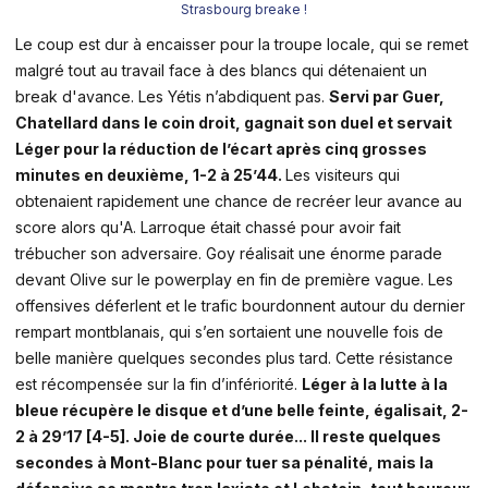
Strasbourg breake !
Le coup est dur à encaisser pour la troupe locale, qui se remet
malgré tout au travail face à des blancs qui détenaient un
break d'avance. Les Yétis n’abdiquent pas.
Servi par Guer,
Chatellard dans le coin droit, gagnait son duel et servait
Léger pour la réduction de l’écart après cinq grosses
minutes en deuxième, 1-2 à 25’44.
Les visiteurs qui
obtenaient rapidement une chance de recréer leur avance au
score alors qu'A. Larroque était chassé pour avoir fait
trébucher son adversaire. Goy réalisait une énorme parade
devant Olive sur le powerplay en fin de première vague. Les
offensives déferlent et le trafic bourdonnent autour du dernier
rempart montblanais, qui s’en sortaient une nouvelle fois de
belle manière quelques secondes plus tard. Cette résistance
est récompensée sur la fin d’infériorité.
Léger à la lutte à la
bleue récupère le disque et d’une belle feinte, égalisait, 2-
2 à 29’17 [4-5]. Joie de courte durée... Il reste quelques
secondes à Mont-Blanc pour tuer sa pénalité, mais la