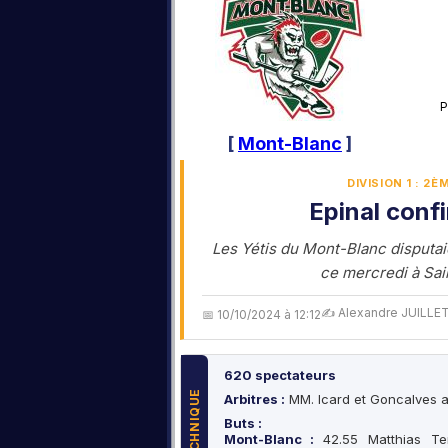
P
[
Mont-Blanc
]
DIVISION 1 : 2
Epinal conf
Les Yétis du Mont-Blanc disputaie
ce mercredi à Sain
✍️ Alexandre JUILLE
📅 10/10/2024 à 12:12
620 spectateurs
Arbitres :
MM. Icard et Goncalves a
Buts :
Mont-Blanc :
42.55 Matthias Te