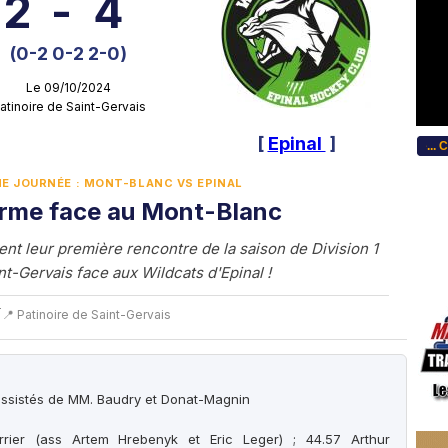
2
-
4
(0-2 0-2 2-0)
Le 09/10/2024
atinoire de Saint-Gervais
[
Epinal
]
...Bitte wählen Sie Ihre Sprache... Choose y
ÈME JOURNÉE : MONT-BLANC VS EPINAL
irme face au Mont-Blanc
nt leur première rencontre de la saison de Division 1
t-Gervais face aux Wildcats d'Epinal !
T
📍 Patinoire de Saint-Gervais
ssistés de MM. Baudry et Donat-Magnin
rrier (ass Artem Hrebenyk et Eric Leger) ; 44.57 Arthur