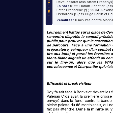
FICHE TECHNIQUE
Devouassoux (ass Artem Hrebenyk
Epinal :
01.22 Florian Sabatier (as
Peter Hrehorcak jr) ; 29.34 Alexan
Hrehorcak jr (ass Hugo Sarlin et Dom
Pénalités :
8 minutes contre Mont-B
Lourdement battus sur la glace de Cerg
rencontre disputée le samedi précéden
public pour prouver que la correction
de parcours. Face à une formation d
préparatoire, vainqueur d’un combat d
tirs aux buts) et parmi les favorites 
Mont-Blanc alignait un effectif au com
sur le line-up, alors que les Wi
convalescence et Charpentier qui n’ét
Efficacité et break visiteur
Goy faisait face à Bonvalot devant les 
Valerian Croz avait la première grosse
envoyé dans le fond, contre la bande p
pleine palette du #8 montblanais, qui ne
fait pas attendre.
Dans la minute suiva