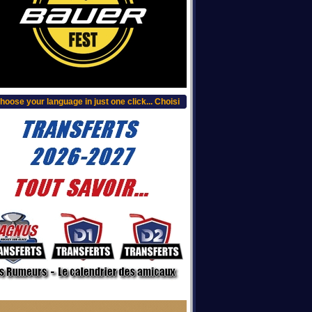
our language in just one click... Choisissez votre langue, clic plus haut...