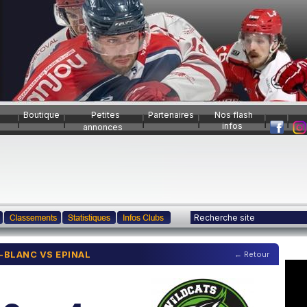
Boutique
Petites
Partenaires
Nos flash
infos
annonces
T-BLANC VS EPINAL
← Retour