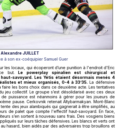
Alexandre JUILLET
ce à son ex-coéquipier Samuel Guer
r les locaux, qui écoperont d’une punition à l'endroit d'Eric
e but.
Le powerplay spinalien est chirurgical et
e haut-savoyard. Les Yétis étaient désormais menés 4
réalistes et mieux organisés, 0-4 à 33’35.
La défensive
 à faire les bons choix dans ce deuxième acte. Les tentatives
 du jeu collectif. Le groupe s’est désolidarisé avec ces deux
 de puissance est néanmoins à gérer pour les joueurs de
xième pause. Cerkovnik retenait Altybarmakyan. Mont-Blanc
, tente des jeux alambiqués qui gagnerait à être simplifiés, au
urs de palet que compte l'effectif haut-savoyard. En face,
siteurs s’en sortent à nouveau sans frais. Des vosgiens biens
ppliqués sur leurs tâches défensives. Les blancs et verts ont
 au hasard, bien aidés par des adversaires trop brouillons et