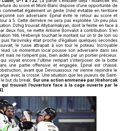
 Lubin, 0-1 à 1’22.
La partie s’emballe déjà ! Adamcek est
rture du score et Mont-Blanc dispose d’une opportunité de
is commettait également un geste (
très
) évitable en territoire
arçonné son adversaire. Epinal évite le retour au score et
tour à 5. Cette dernière ne sera pas exploitée. Un peu plus
sation. Dzhig trouvait Altybarmakyan, dont la feinte en face à
ar deux fois, ne mette Antoine Bonvalot à contribution. S’en
tion Yéti. Hrebenyk touchait le montant sur un tir de loin où
tu, puis Yarovinsky était proche d’égaliser quelques secondes
suivait, le russe attrapait à son tour le poteau. Incroyable
le lead. Le momentum local pousse son adversaire dans ses
ent mais ne rompent pas, bien aidés par un portier précieux.
 qui voyait encore l'ultime rempart s’interposer de la botte
ans une partie offensive et engagée. Epinal est chassé.
 obstruction, avant que Devouassoux ne vienne rejoindre le
rge avec la crosse. Une situation que les joueurs de Saint-
 le but du break.
Sur une action emmenée par Hrehorcak
k qui trouvait l’ouverture face à la cage ouverte par le
].