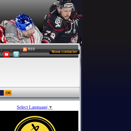
RSS
Select Language
▼