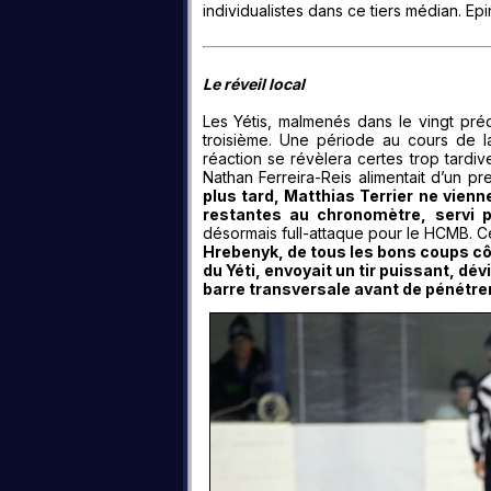
individualistes dans ce tiers médian. Ep
Le réveil local
Les Yétis, malmenés dans le vingt pré
troisième. Une période au cours de la
réaction se révèlera certes trop tardiv
Nathan Ferreira-Reis alimentait d’un p
plus tard, Matthias Terrier ne vienn
restantes au chronomètre, servi 
désormais full-attaque pour le HCMB. Ce r
Hrebenyk, de tous les bons coups cô
du Yéti, envoyait un tir puissant, d
barre transversale avant de pénétrer l