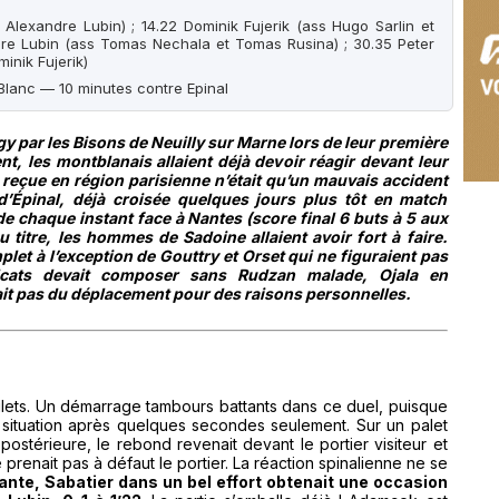
)
s Alexandre Lubin) ; 14.22 Dominik Fujerik (ass Hugo Sarlin et
dre Lubin (ass Tomas Nechala et Tomas Rusina) ; 30.35 Peter
inik Fujerik)
lanc — 10 minutes contre Epinal
y par les Bisons de Neuilly sur Marne lors de leur première
t, les montblanais allaient déjà devoir réagir devant leur
 reçue en région parisienne n’était qu’un mauvais accident
’Épinal, déjà croisée quelques jours plus tôt en match
e chaque instant face à Nantes (score final 6 buts à 5 aux
au titre, les hommes de Sadoine allaient avoir fort à faire.
plet à l’exception de Gouttry et Orset qui ne figuraient pas
ldcats devait composer sans Rudzan malade, Ojala en
ait pas du déplacement pour des raisons personnelles.
filets. Un démarrage tambours battants dans ce duel, puisque
 situation après quelques secondes seulement. Sur un palet
ostérieure, le rebond revenait devant le portier visiteur et
 prenait pas à défaut le portier. La réaction spinalienne ne se
nte, Sabatier dans un bel effort obtenait une occasion