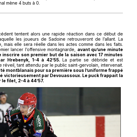
inal mène 4 buts à 0.
cédent tentent alors une rapide réaction dans ce début de
quelle les joueurs de Sadoine retrouveront de l’allant. La
e, mais elle sera réelle dans les actes comme dans les faits.
remier lancer l’offensive montagnarde,
avant qu’une minute
e inscrire son premier but de la saison avec 17 minutes
par Hrebenyk, 1-4 à 42’55.
La partie se débride et est
éveil, tant attendu par le public saint-gervolain, intervenait.
té montblanais pour sa première sous l’uniforme frappé
évié victorieusement par Devouassoux. Le puck frappait la
e filet, 2-4 à 44’57.