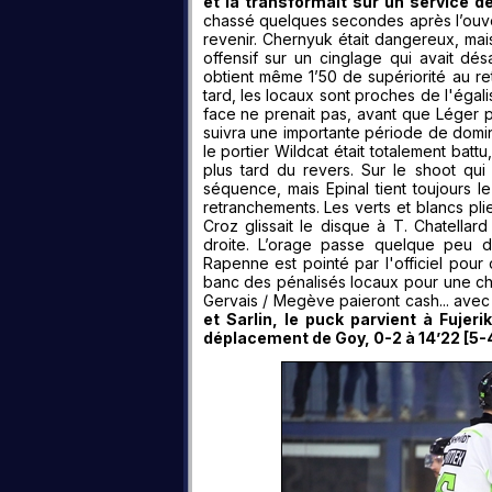
et la transformait sur un service de
chassé quelques secondes après l’ouve
revenir. Chernyuk était dangereux, ma
offensif sur un cinglage qui avait dés
obtient même 1’50 de supériorité au re
tard, les locaux sont proches de l'égali
face ne prenait pas, avant que Léger p
suivra une importante période de domina
le portier Wildcat était totalement bat
plus tard du revers. Sur le shoot qui 
séquence, mais Epinal tient toujours 
retranchements. Les verts et blancs pli
Croz glissait le disque à T. Chatellard
droite. L’orage passe quelque peu d
Rapenne est pointé par l'officiel pour
banc des pénalisés locaux pour une cha
Gervais / Megève paieront cash... avec
et Sarlin, le puck parvient à Fujeri
déplacement de Goy, 0-2 à 14’22 [5-4