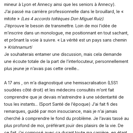
mineur à Lyon et Annecy ainsi que les seniors à Annecy).
J’ai passé ma carrière professionnelle dans le brouillard, le «
mitote »
(Les 4 accords toltèques Don Miguel Ruiz)
.
J’éprouve le besoin de transmettre. Loin de moi l’idée de
m’inscrire dans un monologue, me positionnant en tout sachant,
et prônant la voie à suivre. « La vérité est un pays sans chemin
»
Krishnamurti
Je souhaiterais entamer une discussion, mais cela demande
une écoute totale de la part de l’interlocuteur, personnellement
plus jeune je n’avais pas cette oreille...
A 17 ans , on m’a diagnostiqué une hemisacralisation (L5S1
soudées côté droit) et les médecins consultés m’ont fait
comprendre que je devais m’astreindre à une sédentarité de
tous les instants... (Sport Santé de l’époque) J’ai fait fi des
remarques, guidé par mon insouciance, mais je n’ai jamais
cherché à comprendre le fond du problème. Je l’avais tassé au
plus profond de moi, préférant jouïr des plaisirs de la vie. De
ce fait, j’ai composé avec ça durant toute ma carrière, en étant