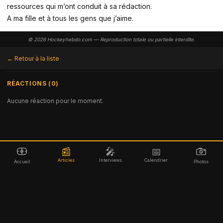
ressources qui m’ont conduit à sa rédaction.
A ma fille et à tous les gens que j’aime.
© 2026 Hockeyhebdo.com — Reproduction totale ou partielle interdite.
← Retour à la liste
RÉACTIONS (0)
Aucune réaction pour le moment.
📰
🎤
📅
Articles
Interviews
Calendrier
Accueil
Photos