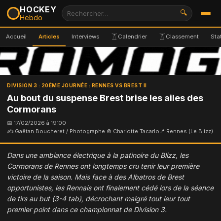
HOCKEY
🔍
Hebdo
Accueil
Articles
Interviews
Calendrier
Classement
Sta
DIVISION 3 : 20ÈME JOURNÉE : RENNES VS BREST II
Au bout du suspense Brest brise les ailes des
Cormorans
📅 17/02/2026 à 19:00
✍ Gaëtan Boucheret / Photographe © Charlotte Tacarlo
📍 Rennes (Le Blizz)
Dans une ambiance électrique à la patinoire du Blizz, les
Cormorans de Rennes ont longtemps cru tenir leur première
victoire de la saison. Mais face à des Albatros de Brest
opportunistes, les Rennais ont finalement cédé lors de la séance
de tirs au but (3-4 tab), décrochant malgré tout leur tout
premier point dans ce championnat de Division 3.