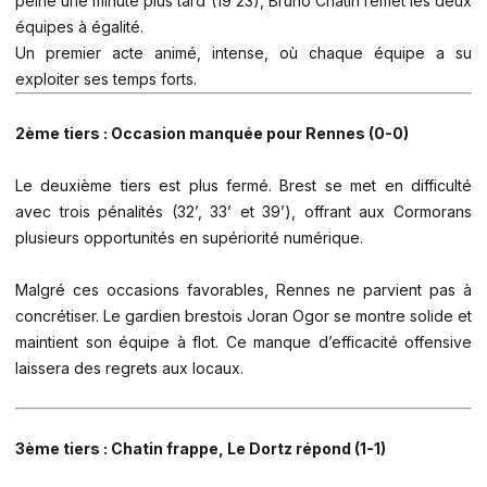
peine une minute plus tard (19’23), Bruno Chatin remet les deux
équipes à égalité.
Un premier acte animé, intense, où chaque équipe a su
exploiter ses temps forts.
2ème tiers : Occasion manquée pour Rennes (0-0)
Le deuxième tiers est plus fermé. Brest se met en difficulté
avec trois pénalités (32’, 33’ et 39’), offrant aux Cormorans
plusieurs opportunités en supériorité numérique.
Malgré ces occasions favorables, Rennes ne parvient pas à
concrétiser. Le gardien brestois Joran Ogor se montre solide et
maintient son équipe à flot. Ce manque d’efficacité offensive
laissera des regrets aux locaux.
3ème tiers : Chatin frappe, Le Dortz répond (1-1)