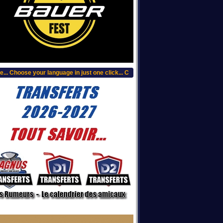
. Choose your language in just one click... Choisissez votre langue, clic plus ha