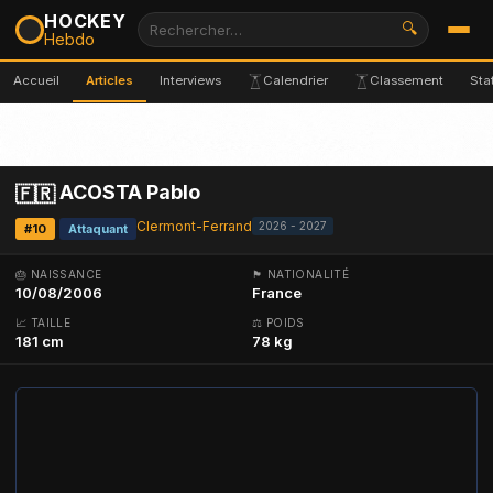
HOCKEY
🔍
Hebdo
Accueil
Articles
Interviews
Calendrier
Classement
Sta
ACOSTA Pablo
🇫🇷
Clermont-Ferrand
2026 - 2027
#10
Attaquant
🎂 NAISSANCE
🏴 NATIONALITÉ
10/08/2006
France
📈 TAILLE
⚖ POIDS
181 cm
78 kg