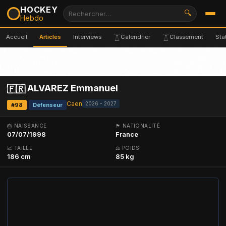
HOCKEY
🔍
Hebdo
Accueil
Articles
Interviews
Calendrier
Classement
Sta
ALVAREZ Emmanuel
🇫🇷
Caen
2026 - 2027
#98
Défenseur
🎂 NAISSANCE
🏴 NATIONALITÉ
07/07/1998
France
📈 TAILLE
⚖ POIDS
186 cm
85 kg