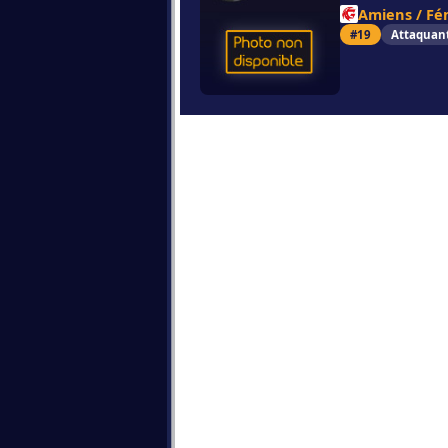
Amiens / Fé
#19
Attaquan