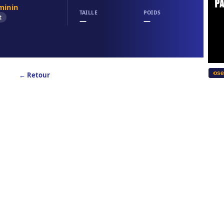
minin
TAILLE
POIDS
t
—
—
...Bitte w�hlen Sie Ihre Sprache... Choose yo
← Retour