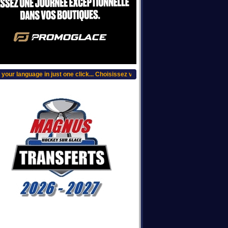
ur language in just one click... Choisissez votre langue, clic plus haut...