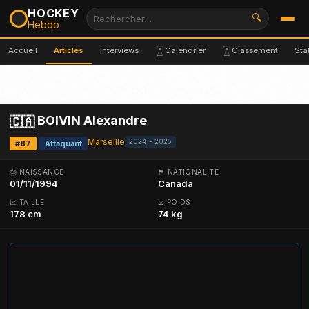
HOCKEY
🔍
Hebdo
Accueil
Articles
Interviews
Calendrier
Classement
Sta
BOIVIN Alexandre
🇨🇦
Marseille
2024 - 2025
#87
Attaquant
🎂 NAISSANCE
🏴 NATIONALITÉ
01/11/1994
Canada
📈 TAILLE
⚖ POIDS
178 cm
74 kg