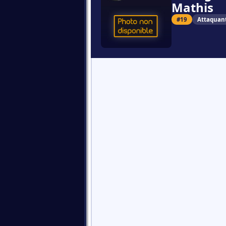
Mathis
#19
Attaquan