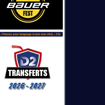
Choose your language in just one click... Choisissez votre langue, clic plus haut