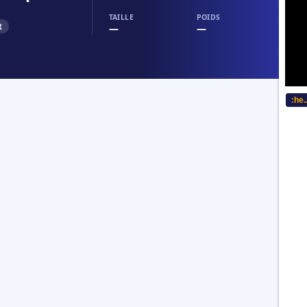
TAILLE
POIDS
t
—
—
...Bitte w�hlen Sie Ihre Sprache... 