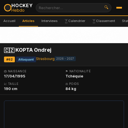
HOCKEY
🔍
Hebdo
Accueil
Articles
Interviews
Calendrier
Classement
Sta
KOPTA Ondrej
🇨🇿
Strasbourg
2026 - 2027
#62
Attaquant
🎂 NAISSANCE
🏴 NATIONALITÉ
17/04/1995
Tchéquie
📈 TAILLE
⚖ POIDS
190 cm
84 kg