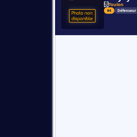
Toulon
#4
Défenseur