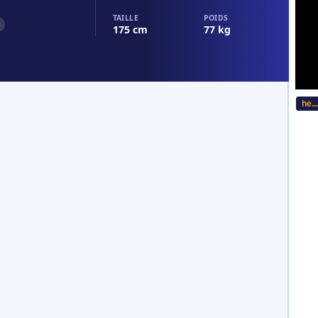
TAILLE
POIDS
175 cm
77 kg
...Bitte w�hlen Sie Ihre Sprache... C