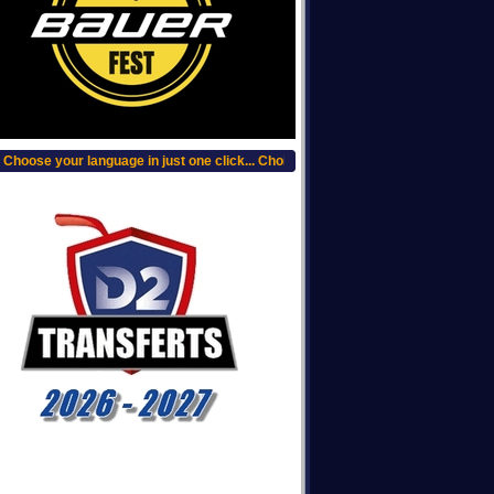
hoose your language in just one click... Choisissez votre langue, clic plus haut.