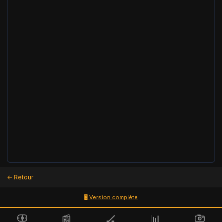
← Retour
🖥 Version complète
📰
🏒
📊