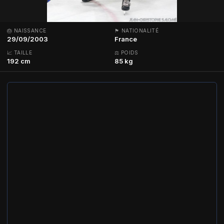
🎂 NAISSANCE
🏴 NATIONALITÉ
29/09/2003
France
📈 TAILLE
⚖ POIDS
192 cm
85 kg