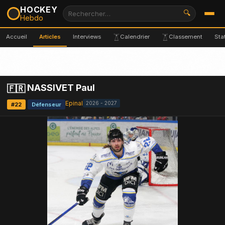
HOCKEY
🔍
Hebdo
Accueil
Articles
Interviews
Calendrier
Classement
Sta
NASSIVET Paul
🇫🇷
Epinal
2026 - 2027
#22
Défenseur