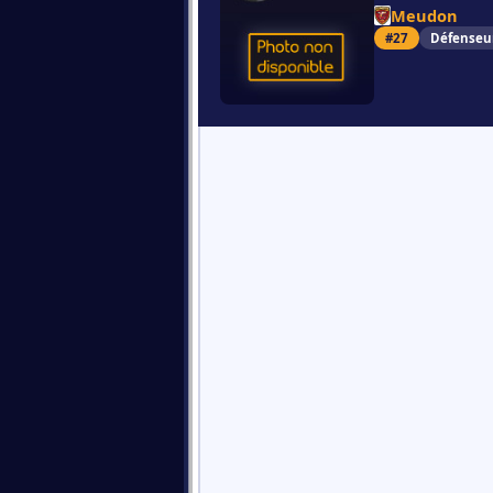
Meudon
#27
Défenseu