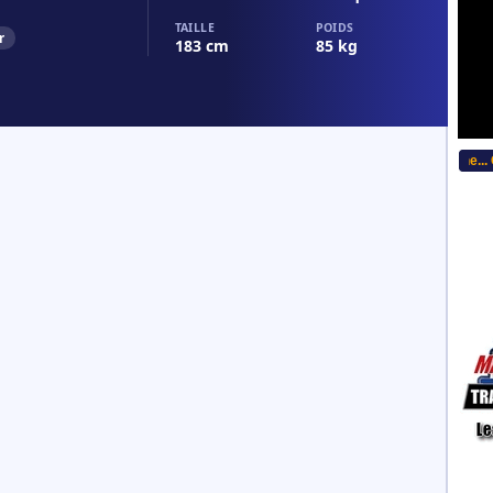
TAILLE
POIDS
r
183 cm
85 kg
...Bitte w�hlen Sie Ihre Sprache... Ch