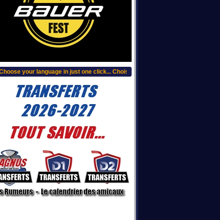
oose your language in just one click... Choisissez votre langue, clic plus haut..