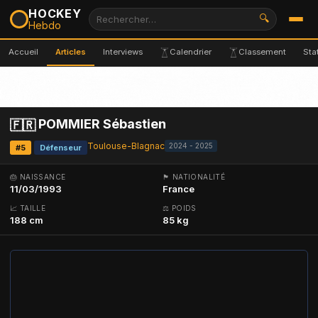
HOCKEY
🔍
Hebdo
Accueil
Articles
Interviews
Calendrier
Classement
Sta
POMMIER Sébastien
🇫🇷
Toulouse-Blagnac
2024 - 2025
#5
Défenseur
🎂 NAISSANCE
🏴 NATIONALITÉ
11/03/1993
France
📈 TAILLE
⚖ POIDS
188 cm
85 kg