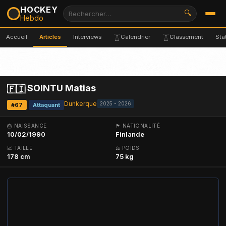
HOCKEY
🔍
Hebdo
Accueil
Articles
Interviews
Calendrier
Classement
Sta
SOINTU Matias
🇫🇮
Dunkerque
2025 - 2026
#67
Attaquant
🎂 NAISSANCE
🏴 NATIONALITÉ
10/02/1990
Finlande
📈 TAILLE
⚖ POIDS
178 cm
75 kg