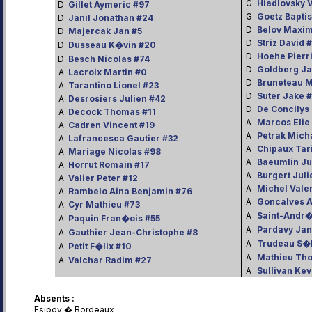
G
Hiadlovsky 
D
Gillet Aymeric #97
G
Goetz Baptis
D
Janil Jonathan #24
D
Belov Maxim
D
Majercak Jan #5
D
Striz David 
D
Dusseau K�vin #20
D
Hoehe Pierri
D
Besch Nicolas #74
D
Goldberg Ja
A
Lacroix Martin #0
D
Bruneteau M
A
Tarantino Lionel #23
D
Suter Jake 
A
Desrosiers Julien #42
D
De Concilys
A
Decock Thomas #11
A
Marcos Elie
A
Cadren Vincent #19
A
Petrak Mich
A
Lafrancesca Gautier #32
A
Chipaux Tar
A
Mariage Nicolas #98
A
Baeumlin Ju
A
Horrut Romain #17
A
Burgert Juli
A
Valier Peter #12
A
Michel Valen
A
Rambelo Aina Benjamin #76
A
Goncalves A
A
Cyr Mathieu #73
A
Saint-Andr
A
Paquin Fran�ois #55
A
Pardavy Jan
A
Gauthier Jean-Christophe #8
A
Trudeau S�b
A
Petit F�lix #10
A
Mathieu Th
A
Valchar Radim #27
A
Sullivan Kev
Absents :
Esipov � Bordeaux