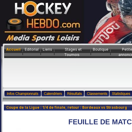
Accueil
Editorial
Liens
Stages et
Boutique
Petit
Tournois
annonc
Coupe de la Ligue : 1/4 de finale, retour : Bordeaux vs Strasbourg
FEUILLE DE MAT