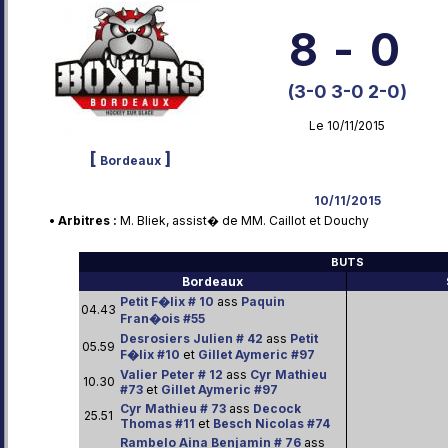
8
-
0
(3-0 3-0 2-0)
Le 10/11/2015
[
]
Bordeaux
10/11/2015
• Arbitres :
M. Bliek, assist� de MM. Caillot et Douchy
BUTS
Bordeaux
Petit F�lix # 10
ass
Paquin
04.43
Fran�ois #55
Desrosiers Julien # 42
ass
Petit
05.59
F�lix #10
et
Gillet Aymeric #97
Valier Peter # 12
ass
Cyr Mathieu
10.30
#73
et
Gillet Aymeric #97
Cyr Mathieu # 73
ass
Decock
25.51
Thomas #11
et
Besch Nicolas #74
Rambelo Aina Benjamin # 76
ass