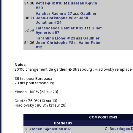
34.08
Petit F�lix #10
et
Dusseau K�vin
#20
Valchar Radim # 27
ass
Gauthier
36.21
Jean-Christophe #8
et
Janil
Jonathan #24
Lafrancesca Gautier # 32
ass
Gillet
52.58
Aymeric #97
Tarantino Lionel # 23
ass
Gauthier
54.06
Jean-Christophe #8
et
Valier Peter
#12
Notes :
20:00 changement de gardien � Strasbourg : Hiadlovsky remplace 
39 tirs pour Bordeaux
23 tirs pour Strasbourg
Ylonen : 100% (23 sur 23)
Goetz : 76.9% (10 sur 13)
Hiadlovsky : 80.8% (21 sur 26)
COMPOSITIONS
Bordeaux
C
Bourdages D
G
Ylonen S�bastian #37