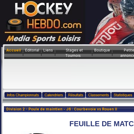
Accueil
Editorial
Liens
Stages et
Boutique
Petit
Tournois
annonc
Division 2 - Poule de maintien - J6 : Courbevoie vs Rouen II
FEUILLE DE MAT