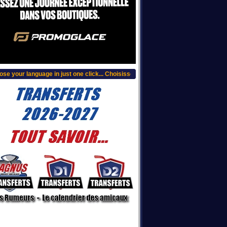
 your language in just one click... Choisissez votre langue, clic plus haut...