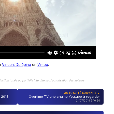
m
Vincent Delépine
on
Vimeo
.
n totale ou partielle interdite sauf autorisation des auteurs.
ACTUALITÉ SUIVANTE →
 2018
Overtime TV une chaine Youtube à regarder
21/07/2019 à 10:24