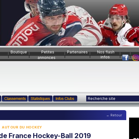
Boutique
Petites
Partenaires
Nos flash
infos
annonces
← Retour
AUTOUR DU HOCKEY
de France Hockey-Ball 2019