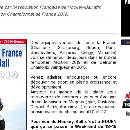
ie par l'Association Française de Hockey-Ball afin
son Championnat de France 2019.
Des équipes venues de toute la France
...Bitte w�hlen Sie Ihre Sprache... Choose
(Chamonix, Strasbourg, Rouen, Paris,
Gennevilliers, Asnières, Cergy, Marseille)
vont se défier sur deux jours dans le but de
remporter l'édition 2019 et de détrôner
Chamonix vainqueur en 2018.
Venez admirer, encourager ou encore
découvrir ce sport en pleine croissance et
développement.
Amateur du monde de la glace vous
retrouverez de nombreux joueurs évoluant
durant la saison en Magnus (Igier, Custosse,
Gaborit, Baazi, Abramov ...) et autres joueurs
pensionnaires du championnat D1 et D2.
Pour voir du Hockey-Ball c'est à ROUEN
que ça se passe le Week-end du 18-19