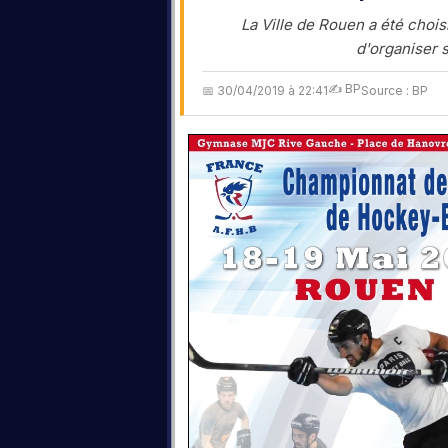
La Ville de Rouen a été chois
d'organiser 
✍️ BP
📅 30/04/2019 à 22:41
Source : BP