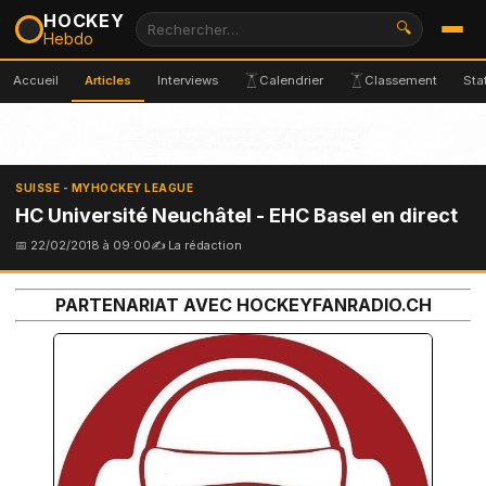
HOCKEY
🔍
Hebdo
Accueil
Articles
Interviews
Calendrier
Classement
Sta
SUISSE - MYHOCKEY LEAGUE
HC Université Neuchâtel - EHC Basel en direct
📅 22/02/2018 à 09:00
✍ La rédaction
PARTENARIAT AVEC HOCKEYFANRADIO.CH