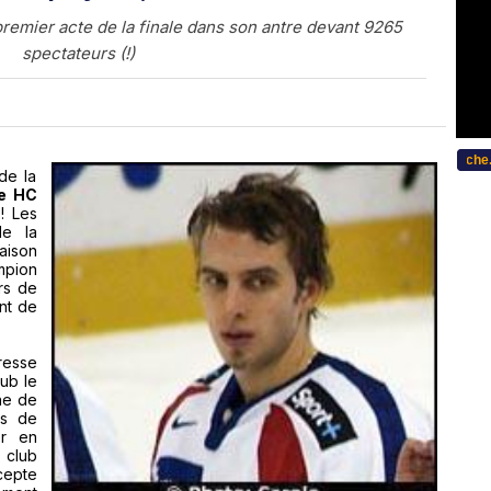
remier acte de la finale dans son antre devant 9265
spectateurs (!)
...Bitte w�hlen Sie Ihre Sprache... 
de la
e HC
! Les
de la
aison
ampion
rs de
nt de
resse
lub le
ne de
es de
er en
 club
cepte