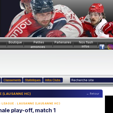
Boutique
Petites
Partenaires
Nos flash
infos
annonces
E (LAUSANNE HC)
← Retour
S LEAGUE : LAUSANNE (LAUSANNE HC)
nale play-off, match 1