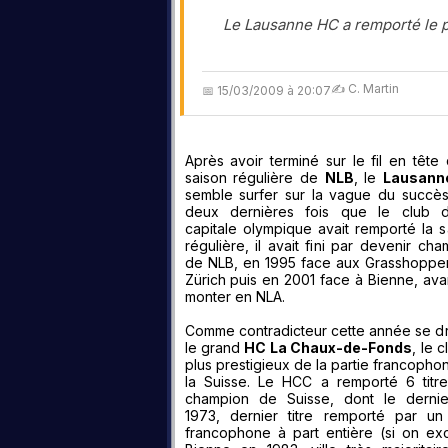
Le Lausanne HC a remporté le p
✍️ C. Martin
📅 15/03/2009 à 20:07
Après avoir terminé sur le fil en tête 
saison régulière de
NLB
, le
Lausann
semble surfer sur la vague du succès
deux dernières fois que le club 
capitale olympique avait remporté la s
régulière, il avait fini par devenir ch
de NLB, en 1995 face aux Grasshoppe
Zürich puis en 2001 face à Bienne, ava
monter en NLA.
Comme contradicteur cette année se d
le grand
HC La Chaux-de-Fonds
, le c
plus prestigieux de la partie francopho
la Suisse. Le HCC a remporté 6 titr
champion de Suisse, dont le derni
1973, dernier titre remporté par un
francophone à part entière (si on ex