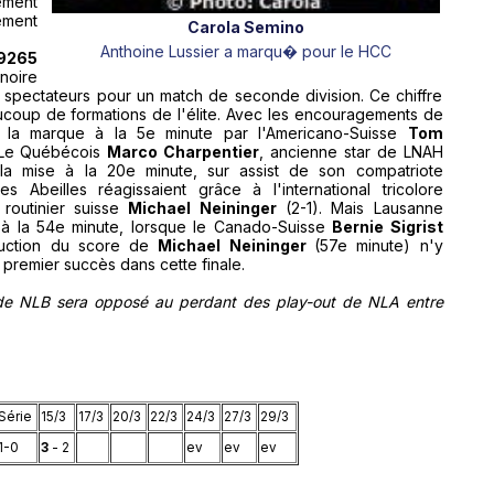
ement
ment
Carola Semino
Anthoine Lussier a marqu� pour le HCC
9265
noire
5 spectateurs pour un match de seconde division. Ce chiffre
ucoup de formations de l'élite. Avec les encouragements de
t la marque à la 5e minute par l'Americano-Suisse
Tom
. Le Québécois
Marco Charpentier
, ancienne star de LNAH
 la mise à la 20e minute, sur assist de son compatriote
es Abeilles réagissaient grâce à l'international tricolore
 routinier suisse
Michael Neininger
(2-1). Mais Lausanne
é à la 54e minute, lorsque le Canado-Suisse
Bernie Sigrist
éduction du score de
Michael Neininger
(57e minute) n'y
 premier succès dans cette finale.
 de NLB sera opposé au perdant des play-out de NLA entre
Série
15/3
17/3
20/3
22/3
24/3
27/3
29/3
1-0
3
- 2
ev
ev
ev