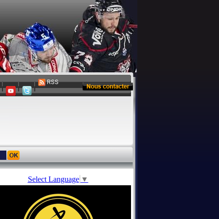
RSS
Select Language
▼