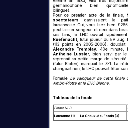
Bienne en 1983, ville très majoritair
germanophone bien qu'officielle
bilingue).
Pour ce premier acte de la finale,
spectateurs
garnissaient la pati
lausannoise. Oui, vous lisez bien, 926
peut laisser songeur, et ceci dans bea
ses fans, le LHC ouvrait rapidemen
Ruefenacht
, futur joueur du EV Zug
(113 points en 2005-2006), doublait
Alexandre Tremblay
. 40e minute, l
Anthoine Lussier
, bien servi par le
reprenait sa petite marge de sécurit
(futur Kloten) marquait le 3-1. La r
changeait rien, le LHC pouvait fêter son
Formule:
Le vainqueur de cette finale
Ambrì-Piotta et le EHC Bienne.
Tableau de la finale
Finale NLB
Lausanne
(1) -
La Chaux-de-Fonds
(3)