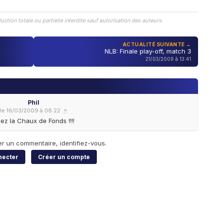
n totale ou partielle interdite sauf autorisation des auteurs.
ACTUALITÉ SUIVANTE →
NLB: Finale play-off, match 3
21/03/2009 à 13:41
Phil
le 16/03/2009 à 08:22
⚑
lez la Chaux de Fonds !!!!
er un commentaire, identifiez-vous.
necter
Créer un compte