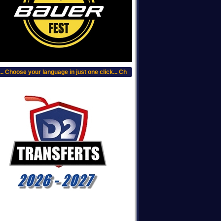
Choose your language in just one click... Choisissez votre langue, clic plus haut