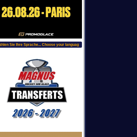
e Ihre Sprache... Choose your language in just one click... Choisissez votre langu