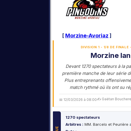
[
Morzine-Avoriaz
]
DIVISION 1 - 1/8 DE FINA
Morzine lan
Devant 1270 spectateurs à la pa
première manche de leur série d
Plus entreprenants offensiveme
match rythmé où ils ont su r
✍️ Gaëtan Bouchere
📅 12/03/2026 à 08:00
1270 spectateurs
Arbitres :
MM. Barcelo et Peurière 