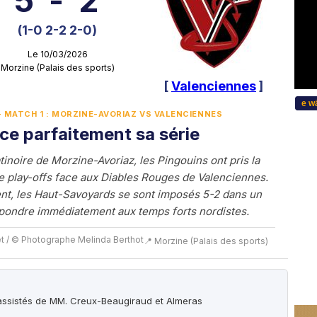
5
-
2
(1-0 2-2 2-0)
Le 10/03/2026
Morzine (Palais des sports)
[
Valenciennes
]
...Bitte wählen Si
LE - MATCH 1 : MORZINE-AVORIAZ VS VALENCIENNES
ce parfaitement sa série
tinoire de Morzine-Avoriaz, les Pingouins ont pris la
e play-offs face aux Diables Rouges de Valenciennes.
nt, les Haut-Savoyards se sont imposés 5-2 dans un
épondre immédiatement aux temps forts nordistes.
t / © Photographe Melinda Berthot
📍 Morzine (Palais des sports)
assistés de MM. Creux-Beaugiraud et Almeras