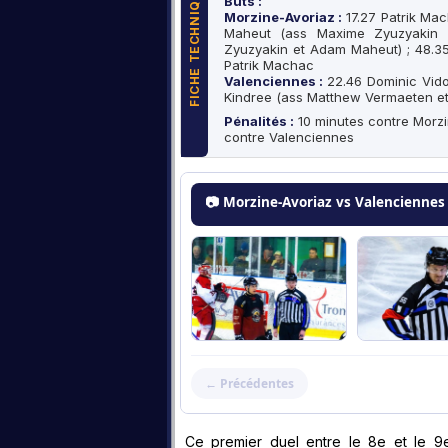
FICHE TECHNIQUE
Buts :
Morzine-Avoriaz :
17.27 Patrik Ma
Maheut (ass Maxime Zyuzyakin e
Zyuzyakin et Adam Maheut) ; 48.35 
Patrik Machac
Valenciennes :
22.46 Dominic Vido
Kindree (ass Matthew Vermaeten et 
Pénalités :
10 minutes contre Morzi
contre Valenciennes
Ce premier duel entre le 8e et le 9