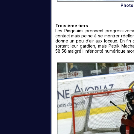
Photo
Troisième tiers
Les Pingouins prennent progressiveme
contact mais peine à se montrer réell
donne un peu d’air aux locaux. En fin 
sortant leur gardien, mais Patrik Mach
58’58 malgré l’infériorité numérique mo