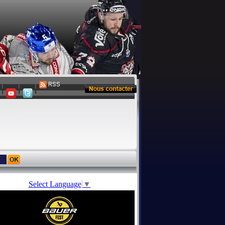
RSS
Select Language
▼