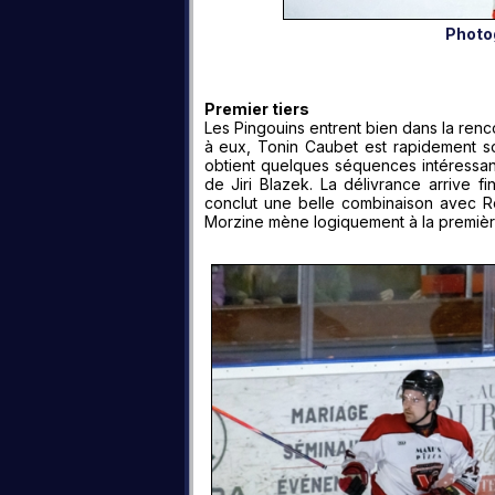
Photo
Premier tiers
Les Pingouins entrent bien dans la ren
à eux, Tonin Caubet est rapidement sol
obtient quelques séquences intéressan
de Jiri Blazek. La délivrance arrive f
conclut une belle combinaison avec Ro
Morzine mène logiquement à la premièr