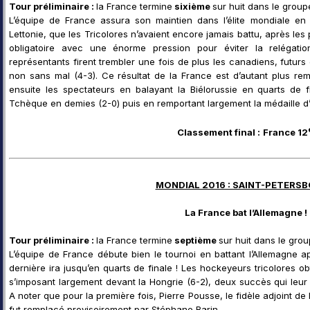
Tour préliminaire :
la France termine
sixième
sur huit dans le group
L’équipe de France assura son maintien dans l’élite mondiale en ba
Lettonie, que les Tricolores n’avaient encore jamais battu, après les
obligatoire avec une énorme pression pour éviter la relégatio
représentants firent trembler une fois de plus les canadiens, futu
non sans mal (4-3). Ce résultat de la France est d’autant plus r
ensuite les spectateurs en balayant la Biélorussie en quarts de f
Tchèque en demies (2-0) puis en remportant largement la médaille d’or
Classement final :
France 12
MONDIAL 2016 : SAINT-PETERS
La France bat l’Allemagne !
Tour préliminaire :
la France termine
septième
sur huit dans le grou
L’équipe de France débute bien le tournoi en battant l’Allemagne ap
dernière ira jusqu’en quarts de finale ! Les hockeyeurs tricolores o
s’imposant largement devant la Hongrie (6-2), deux succès qui leur 
A noter que pour la première fois, Pierre Pousse, le fidèle adjoint 
fut remplacé provisoirement par Stéphane Barin.