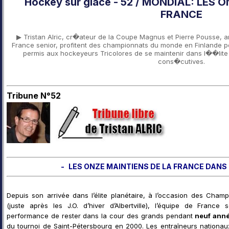
Hockey sur glace - 52 / MONDIAL: LES 
FRANCE
▶ Tristan Alric, cr�ateur de la Coupe Magnus et Pierre Pousse, 
France senior, profitent des championnats du monde en Finlande po
permis aux hockeyeurs Tricolores de se maintenir dans l��li
cons�cutives.
Tribune N°52
-
LES ONZE MAINTIENS DE LA FRANCE DANS 
Depuis son arrivée dans l’élite planétaire, à l’occasion des Ch
(juste après les J.O. d’hiver d’Albertville), l’équipe de France
performance de rester dans la cour des grands pendant
neuf anné
du tournoi de Saint-Pétersbourg en 2000. Les entraîneurs nationa