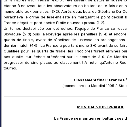
étonna à nouveau tous les observateurs en battant cette fois d’ent
mémorable aux penalties (3-2). Après deux buts de Stéphane Da Cos
paracheva le crime de lèse-majesté en marquant le point décisif lo
France déçoit et perd contre l’Italie nouveau promu (1-2).
Un temps déstabilisée par cet échec, l’équipe de France se ressais
Slovaquie (5-3) puis la Norvège après les penalties (5-4) et encor
quarts de finale, avant de s’incliner de justesse en prolongation
dernier match (4-5). La France a pourtant mené 3-0 avant de se fair
Qualifiée pour les quarts de finale, les Tricolores furent éliminés 
pas oublié leur échec précédent sur le score de 3-0. Ce Mondia
progresser de cinq places au classement ! A noter qu’Antoine Rouss
tournoi.
Classement final :
France 8
(comme lors du Mondial 1995 à Stoc
MONDIAL 2015 : PRAGUE
La France se maintien en battant ses 