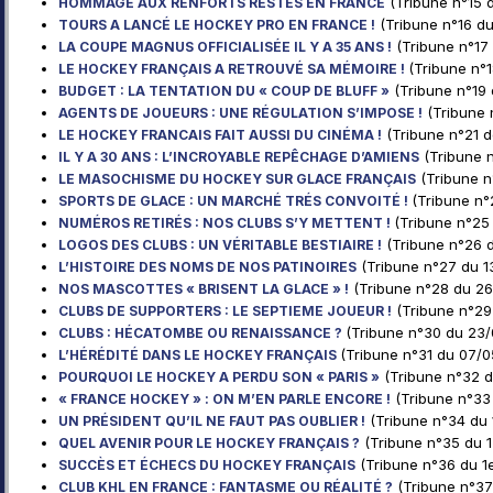
(Tribune n°15 
HOMMAGE AUX RENFORTS RESTES EN FRANCE
(Tribune n°16 du
TOURS A LANCÉ LE HOCKEY PRO EN FRANCE !
(Tribune n°17
LA COUPE MAGNUS OFFICIALISÉE IL Y A 35 ANS !
(Tribune n°1
LE HOCKEY FRANÇAIS A RETROUVÉ SA MÉMOIRE !
(Tribune n°19 
BUDGET : LA TENTATION DU « COUP DE BLUFF »
(Tribune 
AGENTS DE JOUEURS : UNE RÉGULATION S’IMPOSE !
(Tribune n°21 d
LE HOCKEY FRANCAIS FAIT AUSSI DU CINÉMA !
(Tribune n
IL Y A 30 ANS : L’INCROYABLE REPÊCHAGE D’AMIENS
(Tribune n
LE MASOCHISME DU HOCKEY SUR GLACE FRANÇAIS
(Tribune n°
SPORTS DE GLACE : UN MARCHÉ TRÉS CONVOITÉ !
(Tribune n°25
NUMÉROS RETIRÉS : NOS CLUBS S’Y METTENT !
(Tribune n°26 
LOGOS DES CLUBS : UN VÉRITABLE BESTIAIRE !
(Tribune n°27 du 1
L’HISTOIRE DES NOMS DE NOS PATINOIRES
(Tribune n°28 du 26
NOS MASCOTTES « BRISENT LA GLACE » !
(Tribune n°29
CLUBS DE SUPPORTERS : LE SEPTIEME JOUEUR !
(Tribune n°30 du 23/
CLUBS : HÉCATOMBE OU RENAISSANCE ?
(Tribune n°31 du 07/0
L’HÉRÉDITÉ DANS LE HOCKEY FRANÇAIS
(Tribune n°32 d
POURQUOI LE HOCKEY A PERDU SON « PARIS »
(Tribune n°33
« FRANCE HOCKEY » : ON M’EN PARLE ENCORE !
(Tribune n°34 du 
UN PRÉSIDENT QU’IL NE FAUT PAS OUBLIER !
(Tribune n°35 du 1
QUEL AVENIR POUR LE HOCKEY FRANÇAIS ?
(Tribune n°36 du 1e
SUCCÈS ET ÉCHECS DU HOCKEY FRANÇAIS
(Tribune n°37
CLUB KHL EN FRANCE : FANTASME OU RÉALITÉ ?