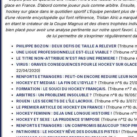
glace en France. D’abord comme joueur puis comme arbitre. Ensuite, e
hockey sur glace dans le quotidien sportif L’Equipe pendant plus de 
d’une récente encyclopédie qui font référence, Tristan Alric a marqué
en étant le créateur de la Coupe Magnus et des divers trophées indivi
bien placé pour avoir une analyse pertinente sur notre sport favori
de lui permettre de s’exprimer régulièrement da
(Tribune n
PHILIPPE BOZON : DEUX DEFIS DE TAILLE A RELEVER
(Tribune n°
UNE LIGUE PROFESSIONNELLE EST-ELLE VIABLE ?
(Tribune 
LE TITRE NON-ATTRIBUE N’EST PAS UNE PREMIERE !
VIRUS : GRAVES CONSEQUENCES POUR LE HOCKEY SUR GLACE
22/04/2020)
RENFORTS ETRANGERS : PEUT-ON ENCORE REDUIRE LEUR NO
(Tribune n°6 du 21/
HOCKEY ET MEDIAS : LA FIN DE L’IDYLLE ?
(Tribune n°7 d
FORMATION : LE SOUCI DU HOCKEY FRANÇAIS.
(Tribune n°8 du 19/06
ARBITRES : UN PROBLEME INSOLUBLE ?
(Tribune n°9 du 3/07
ROUEN : LES SECRETS DE L’ÎLE LACROIX.
(Tribune n°10 d
LE PREMIER ARTICLE DE HOCKEY EN FRANCE !
(Tribune n°1
HOCKEY FEMININ : DEJA UNE LONGUE HISTOIRE !
(Tribune n°12 du 1
HOCKEY ET SEXE : LA PRUDENCE S’IMPOSE
RENFORTS ETRANGERS : UN COMPROMIS BEAUCOUP TROP PR
(Tribune
PATINOIRES : LE HOCKEY RÊVE DES DOUBLES PISTES !