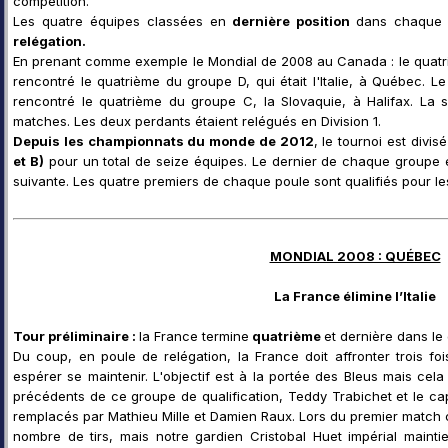
compétition.
Les quatre équipes classées en
dernière position
dans chaque g
relégation.
En prenant comme exemple le Mondial de 2008 au Canada : le quatriè
rencontré le quatrième du groupe D, qui était l'Italie, à Québec. L
rencontré le quatrième du groupe C, la Slovaquie, à Halifax. La sé
matches. Les deux perdants étaient relégués en Division 1.
Depuis les championnats du monde de 2012
, le tournoi est div
et B)
pour un total de seize équipes. Le dernier de chaque groupe es
suivante. Les quatre premiers de chaque poule sont qualifiés pour les
MONDIAL 2008 : QUÉBEC
La France élimine l’Italie
Tour préliminaire :
la France termine
quatrième
et dernière dans le
Du coup, en poule de relégation, la France doit affronter trois fo
espérer se maintenir. L'objectif est à la portée des Bleus mais c
précédents de ce groupe de qualification, Teddy Trabichet et le ca
remplacés par Mathieu Mille et Damien Raux. Lors du premier match co
nombre de tirs, mais notre gardien Cristobal Huet impérial maintie