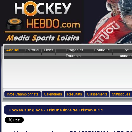
Accueil
Editorial
Liens
Stages et
Boutique
Peti
Tournois
annon
Hockey sur glace - Tribune libre de Tristan Alric