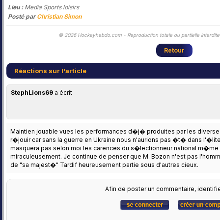
Lieu :
Media Sports loisirs
Posté par
Christian Simon
© 2026 Hockeyhebdo.com - Reproduction totale ou partielle interdite 
Retour
Réactions sur l'article
StephLions69
a écrit
Maintien jouable vues les performances d�j� produites par les diverse
r�jouir car sans la guerre en Ukraine nous n'aurions pas �t� dans l'�lit
masquera pas selon moi les carences du s�lectionneur national m�me 
miraculeusement. Je continue de penser que M. Bozon n'est pas l'homme
de "sa majest�" Tardif heureusement partie sous d'autres cieux.
Afin de poster un commentaire, identifi