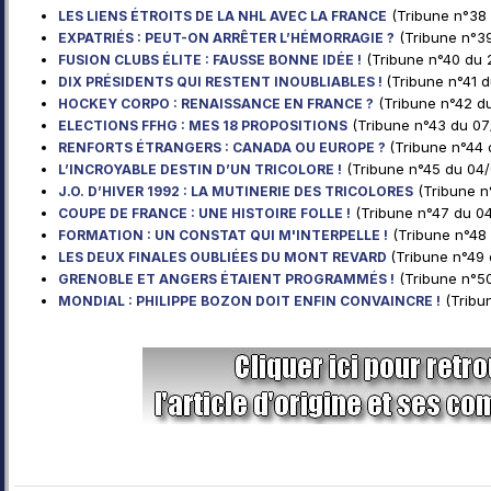
(Tribune n°38 
LES LIENS ÉTROITS DE LA NHL AVEC LA FRANCE
(Tribune n°39
EXPATRIÉS : PEUT-ON ARRÊTER L’HÉMORRAGIE ?
(Tribune n°40 du 2
FUSION CLUBS ÉLITE : FAUSSE BONNE IDÉE !
(Tribune n°41 d
DIX PRÉSIDENTS QUI RESTENT INOUBLIABLES !
(Tribune n°42 du
HOCKEY CORPO : RENAISSANCE EN FRANCE ?
(Tribune n°43 du 07
ELECTIONS FFHG : MES 18 PROPOSITIONS
(Tribune n°44 
RENFORTS ÉTRANGERS : CANADA OU EUROPE ?
(Tribune n°45 du 04
L’INCROYABLE DESTIN D’UN TRICOLORE !
(Tribune n
J.O. D’HIVER 1992 : LA MUTINERIE DES TRICOLORES
(Tribune n°47 du 0
COUPE DE FRANCE : UNE HISTOIRE FOLLE !
(Tribune n°48
FORMATION : UN CONSTAT QUI M'INTERPELLE !
(Tribune n°49 
LES DEUX FINALES OUBLIÉES DU MONT REVARD
(Tribune n°50
GRENOBLE ET ANGERS ÉTAIENT PROGRAMMÉS !
(Tribun
MONDIAL : PHILIPPE BOZON DOIT ENFIN CONVAINCRE !