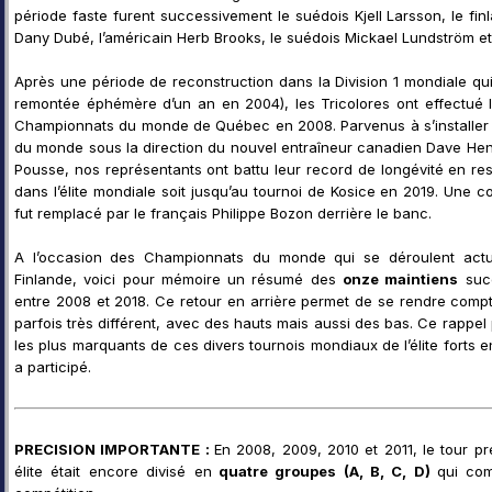
période faste furent successivement le suédois Kjell Larsson, le f
Dany Dubé, l’américain Herb Brooks, le suédois Mickael Lundström e
Après une période de reconstruction dans la Division 1 mondiale qui
remontée éphémère d’un an en 2004), les Tricolores ont effectué le
Championnats du monde de Québec en 2008. Parvenus à s’installer 
du monde sous la direction du nouvel entraîneur canadien Dave Hen
Pousse, nos représentants ont battu leur record de longévité en res
dans l’élite mondiale soit jusqu’au tournoi de Kosice en 2019. Une c
fut remplacé par le français Philippe Bozon derrière le banc.
A l’occasion des Championnats du monde qui se déroulent actu
Finlande, voici pour mémoire un résumé des
onze maintiens
succ
entre 2008 et 2018. Ce retour en arrière permet de se rendre compt
parfois très différent, avec des hauts mais aussi des bas. Ce rapp
les plus marquants de ces divers tournois mondiaux de l’élite forts 
a participé.
PRECISION IMPORTANTE :
En 2008, 2009, 2010 et 2011, le tour 
élite était encore divisé en
quatre groupes (A, B, C, D)
qui
com