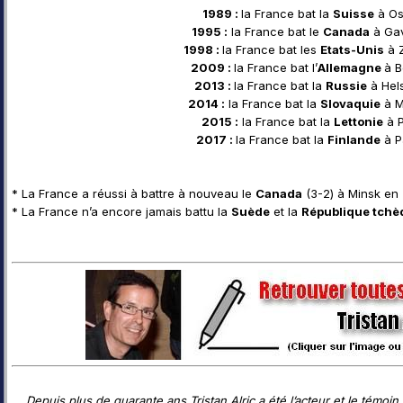
1989 :
la France bat la
Suisse
à Os
1995 :
la France bat le
Canada
à Gav
1998 :
la France bat les
Etats-Unis
à Z
2009 :
la France bat l’
Allemagne
à B
2013 :
la France bat la
Russie
à Hels
2014 :
la France bat la
Slovaquie
à M
2015 :
la France bat la
Lettonie
à 
2017 :
la France bat la
Finlande
à Pa
* La France a réussi à battre à nouveau le
Canada
(3-2) à Minsk en 
* La France n’a encore jamais battu la
Suède
et la
République tchè
Depuis plus de quarante ans Tristan Alric a été l’acteur et le témoin 