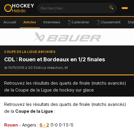
HOCKEY
🔍
Hebdo
Accueil
Articles
Interviews
Calendrier
Classement
Sta
COUPE DE LA LIGUE ARCHIVES
CDL : Rouen et Bordeaux en 1/2 finales
📅 10/11/2015 à 20:53
✍ La rédaction, bf
Retrouvez les résultats des quarts de finale (matchs avancés)
de la Coupe de la Ligue de hockey sur glace
Retrouvez les résultats des quarts de finale (matchs avancés)
de la
Coupe de la Ligue
:
Rouen
- Angers :
6 - 2
(1-0 0-1 5-1)