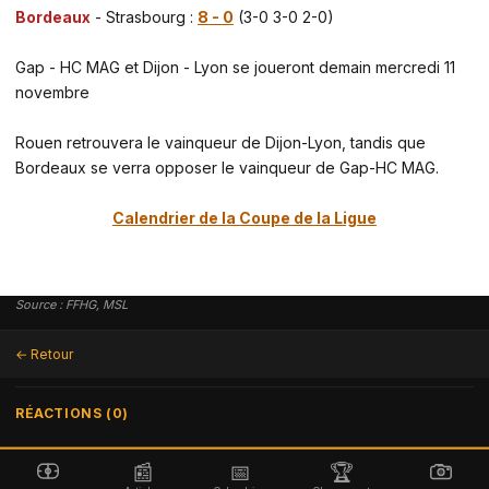
Bordeaux
- Strasbourg :
8 - 0
(3-0 3-0 2-0)
Gap - HC MAG et Dijon - Lyon se joueront demain mercredi 11
novembre
Rouen retrouvera le vainqueur de Dijon-Lyon, tandis que
Bordeaux se verra opposer le vainqueur de Gap-HC MAG.
Calendrier de la Coupe de la Ligue
Source : FFHG, MSL
← Retour
RÉACTIONS (0)
📰
📅
🏆