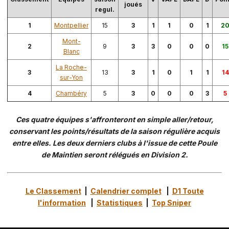
joués
regul.
1
Montpellier
15
3
1
1
0
1
2
Mont-
2
9
3
3
0
0
0
15
Blanc
La Roche-
3
13
3
1
0
1
1
14
sur-Yon
4
Chambéry
5
3
0
0
0
3
5
Ces quatre équipes s'affronteront en simple aller/retour,
conservant les points/résultats de la saison régulière acquis
entre elles. Les deux derniers clubs à l'issue de cette Poule
de Maintien seront rélégués en Division 2.
Le Classement
|
Calendrier complet
|
D1 Toute
l'information
|
Statistiques
|
Top Sniper