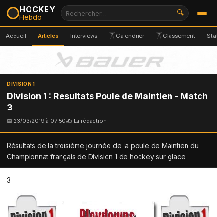
HOCKEY
🔍
Hebdo
Accueil
Articles
Interviews
Calendrier
Classement
Sta
DIVISION 1
Division 1 : Résultats Poule de Maintien - Match
3
📅 23/03/2019 à 07:50
✍ La rédaction
Résultats de la troisième journée de la poule de Maintien du
Championnat français de Division 1 de hockey sur glace.
3