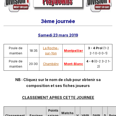
3ème journée
Samedi 23 mars 2019
Poule de
La Roche-
3 - 4 Prol
(1-2
18:35
Montpellier
maintien
sur-Yon
2-1 0-0 0-1)
Poule de
4 - 6
(0-2 3-2 1-
20:30
Chambéry
Mont-Blanc
maintien
2)
NB : Cliquez sur le nom de club pour obtenir sa
composition et ses fiches joueurs
CLASSEMENT APRES CETTE JOURNEE
Points
Matchs
Classement
Equipes
saison
V
VAPL
DAPL
D
Poin