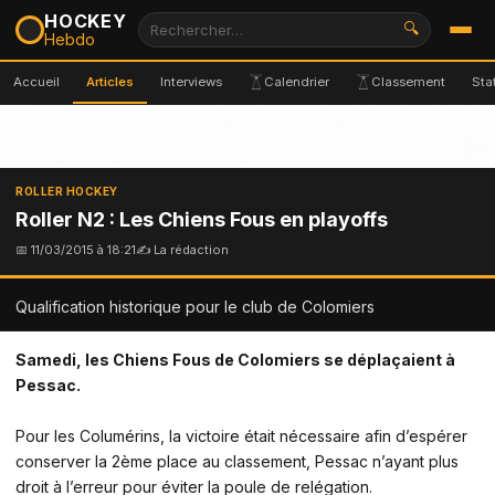
HOCKEY
🔍
Hebdo
Accueil
Articles
Interviews
Calendrier
Classement
Sta
ROLLER HOCKEY
Roller N2 : Les Chiens Fous en playoffs
📅 11/03/2015 à 18:21
✍ La rédaction
Qualification historique pour le club de Colomiers
Samedi, les Chiens Fous de Colomiers se déplaçaient à
Pessac.
Pour les Columérins, la victoire était nécessaire afin d’espérer
conserver la 2ème place au classement, Pessac n’ayant plus
droit à l’erreur pour éviter la poule de relégation.