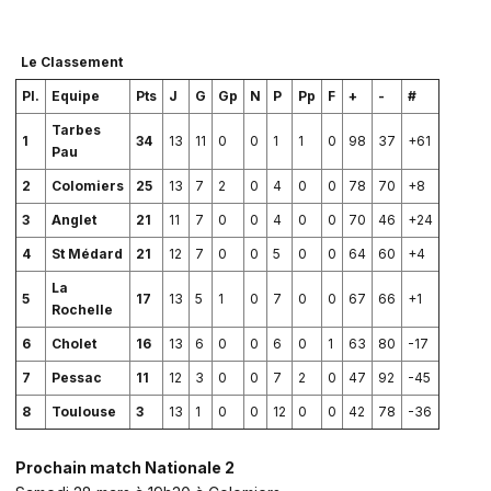
Le Classement
Pl.
Equipe
Pts
J
G
Gp
N
P
Pp
F
+
-
#
Tarbes
1
34
13
11
0
0
1
1
0
98
37
+61
Pau
2
Colomiers
25
13
7
2
0
4
0
0
78
70
+8
3
Anglet
21
11
7
0
0
4
0
0
70
46
+24
4
St Médard
21
12
7
0
0
5
0
0
64
60
+4
La
5
17
13
5
1
0
7
0
0
67
66
+1
Rochelle
6
Cholet
16
13
6
0
0
6
0
1
63
80
-17
7
Pessac
11
12
3
0
0
7
2
0
47
92
-45
8
Toulouse
3
13
1
0
0
12
0
0
42
78
-36
Prochain match Nationale 2